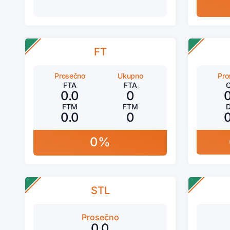
FT
Prosečno
Ukupno
Pro
FTA
FTA
0.0
0
FTM
FTM
0.0
0
0%
STL
Prosečno
0.0