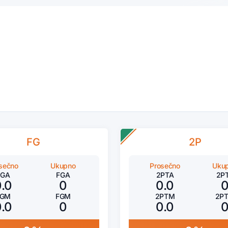
FG
2P
sečno
Ukupno
Prosečno
Uku
FGA
FGA
2PTA
2P
0.0
0
0.0
FGM
FGM
2PTM
2P
0.0
0
0.0