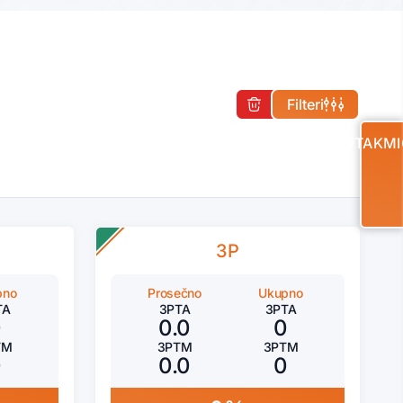
Filteri
UTAKMI
3P
pno
Prosečno
Ukupno
TA
3PTA
3PTA
0
0.0
0
TM
3PTM
3PTM
0
0.0
0