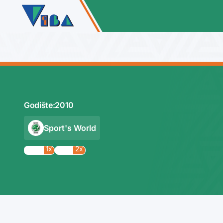
Godište:
2010
Sport's World
1x
2x