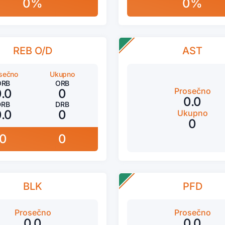
0%
0%
REB O/D
AST
sečno
Ukupno
ORB
ORB
Prosečno
0.0
0
0.0
DRB
DRB
0.0
0
Ukupno
0
0
0
BLK
PFD
Prosečno
Prosečno
0.0
0.0