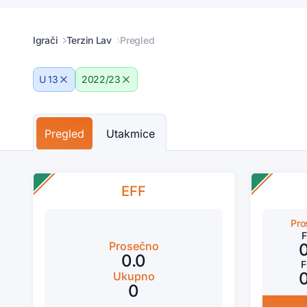
Igrači
Terzin Lav
Pregled
U 13
2022/23
Pregled
Utakmice
EFF
Pro
Prosečno
0.0
Ukupno
0