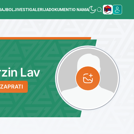
NAJBOLJI
VESTI
GALERIJA
DOKUMENTI
O NAMA
zin Lav
ZAPRATI