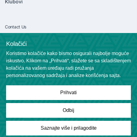
Klubovi
Contact Us
vibaliga06@gmail.com
Kolačići
+381638292540
Koristimo kolačiće kako bismo osigurali najbolje moguće
Socials
iskustvo. Klikom na „Prihvati“, slažete se sa skladištenjem
kolačića na vašem uređaju radi pružanja
personalizovanog sadržaja i analize korišćenja sajta.
Prihvati
Powered by
League Engine
Odbij
Tražite rešenje za svoju ligu?
Kliknite ovde
Copyright © League Engine
Saznajte više i prilagodite
Pregled
Utakmice