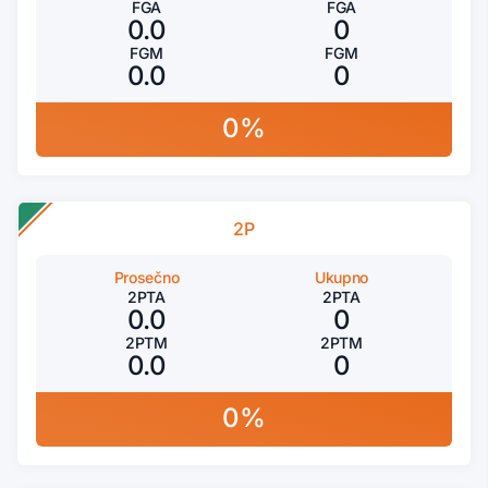
FGA
FGA
0.0
0
FGM
FGM
0.0
0
0%
2P
Prosečno
Ukupno
2PTA
2PTA
0.0
0
2PTM
2PTM
0.0
0
0%