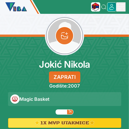
Jokić Nikola
ZAPRATI
Godište:
2007
Magic Basket
1x
★
★
1X MVP UTAKMICE