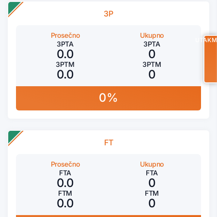
3P
Prosečno
Ukupno
UTAKM
3PTA
3PTA
0.0
0
3PTM
3PTM
0.0
0
0%
FT
Prosečno
Ukupno
FTA
FTA
0.0
0
FTM
FTM
0.0
0