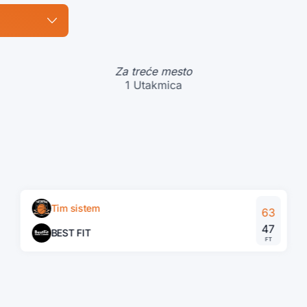
Za treće mesto
1 Utakmica
Tim sistem
63
47
BEST FIT
FT