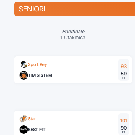
SENIORI
Polufinale
1 Utakmica
Sport Key
93
59
TIM SISTEM
FT
Star
101
90
BEST FIT
FT