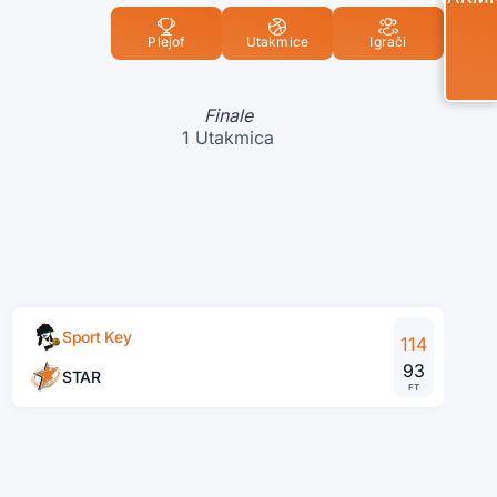
Plejof
Utakmice
Igrači
Finale
1 Utakmica
Sport Key
114
93
STAR
FT