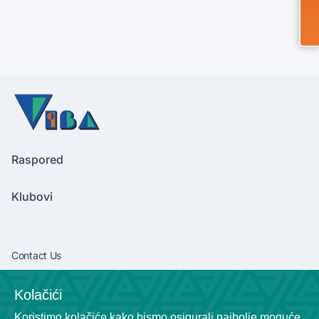
Raspored
Klubovi
Contact Us
vibaliga06@gmail.com
Kolačići
+381638292540
Koristimo kolačiće kako bismo osigurali najbolje moguće