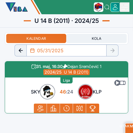
U 14 B (2011) · 2024/25
KALENDAR
KOLA
31. maj, 16:30
Dejan Sremčević 1
2024/25
U 14 B (2011)
Liga
SKY
46
24
KLP
:
UTAKM