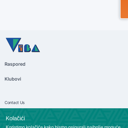
Raspored
Klubovi
Contact Us
vibaliga06@gmail.com
Kolačići
+381638292540
Koristimo kolačiće kako bismo osigurali najbolje moguće