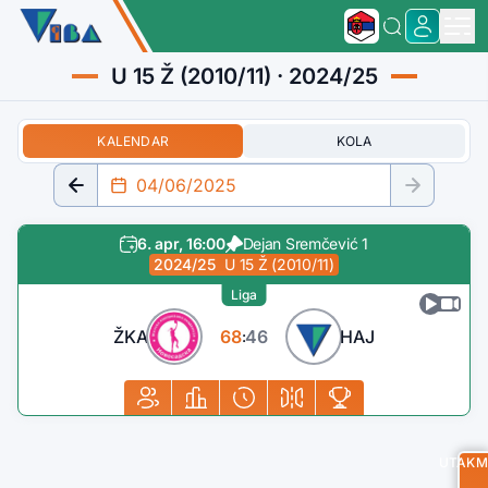
U 15 Ž (2010/11) · 2024/25
KALENDAR
KOLA
6. apr, 16:00
Dejan Sremčević 1
2024/25
U 15 Ž (2010/11)
Liga
ŽKA
68
46
HAJ
:
UTAKM