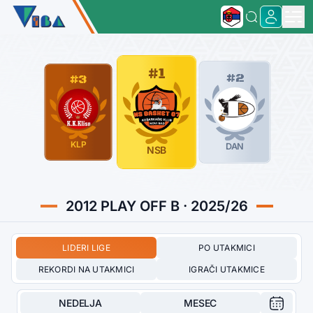
#1
#2
#3
KLP
DAN
NSB
2012 PLAY OFF B · 2025/26
LIDERI LIGE
PO UTAKMICI
REKORDI NA UTAKMICI
IGRAČI UTAKMICE
NEDELJA
MESEC