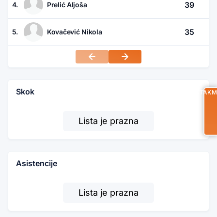
39
4.
Prelić Aljoša
35
5.
Kovačević Nikola
Skok
UTAKM
Lista je prazna
Asistencije
Lista je prazna