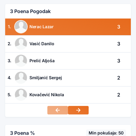
3 Poena Pogodak
3
1.
Nerac Lazar
3
2.
Vasić Danilo
3
3.
Prelić Aljoša
2
4.
Smiljanić Sergej
2
5.
Kovačević Nikola
3 Poena %
Min pokušaja: 50