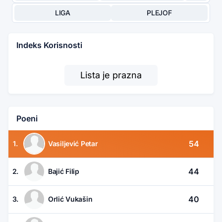
LIGA
PLEJOF
Indeks Korisnosti
Lista je prazna
Poeni
54
1.
Vasiljević Petar
44
2.
Bajić Filip
40
3.
Orlić Vukašin