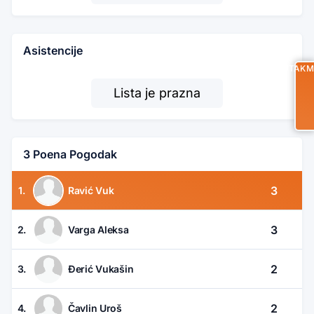
Asistencije
UTAKM
Lista je prazna
3 Poena Pogodak
3
1.
Ravić Vuk
3
2.
Varga Aleksa
2
3.
Đerić Vukašin
2
4.
Čavlin Uroš