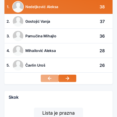
38
1.
Nedeljković Aleksa
37
2.
Gostojić Vanja
36
3.
Pamučina Mihajlo
28
4.
Mihailović Aleksa
26
5.
Čavlin Uroš
Skok
Lista je prazna