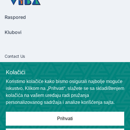
Raspored
Klubovi
Contact Us
vibaliga06@gmail.com
Kolačići
+381638292540
Koristimo kolačiće kako bismo osigurali najbolje moguće
Socials
iskustvo. Klikom na „Prihvati“, slažete se sa skladištenjem
kolačića na vašem uređaju radi pružanja
personalizovanog sadržaja i analize korišćenja sajta.
Prihvati