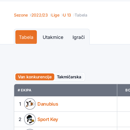
Sezone
2022/23
Lige
U 13
Tabela
Tabela
Utakmice
Igrači
Van konkurencije
Takmičarska
# EKIPA
B
1
Danubius
2
Sport Key