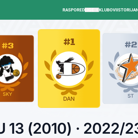
RASPORED
LIGE
KLUBOVI
ISTORIJA
#1
#2
#3
SKY
ST
DAN
U 13 (2010) · 2022/2