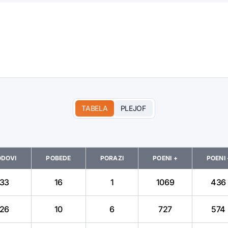
TABELA
PLEJOF
ODOVI
POBEDE
PORAZI
POENI +
POENI 
33
16
1
1069
436
26
10
6
727
574