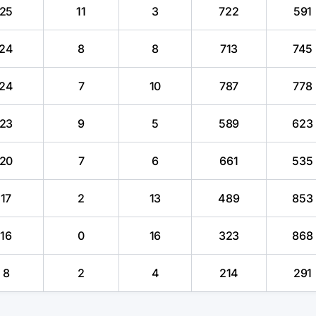
25
11
3
722
591
24
8
8
713
745
24
7
10
787
778
23
9
5
589
623
20
7
6
661
535
17
2
13
489
853
16
0
16
323
868
8
2
4
214
291