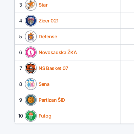
3
Star
4
Zicer 021
5
Defense
6
Novosadska ŽKA
7
NS Basket 07
8
Sena
9
Partizan ŠID
10
Futog