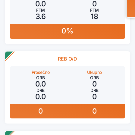
0.0
0
FTM
FTM
3.6
18
0%
REB O/D
Prosečno
Ukupno
ORB
ORB
0.0
0
DRB
DRB
0.0
0
0
0