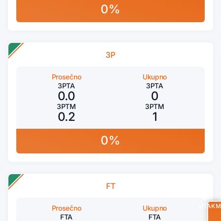
0%
3P
Prosečno
Ukupno
3PTA
3PTA
0.0
0
3PTM
3PTM
0.2
1
0%
FT
UTAKM
Prosečno
Ukupno
FTA
FTA