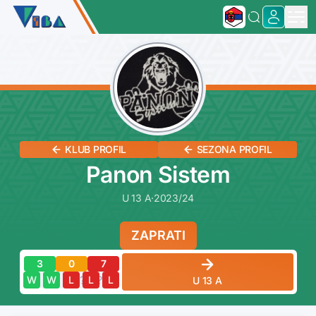
KLUB PROFIL
SEZONA PROFIL
Panon Sistem
U 13 A
·
2023/24
ZAPRATI
3
0
7
?
?
?
?
?
W
W
L
L
L
U 13 A