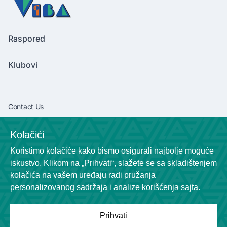
Raspored
Klubovi
Contact Us
vibaliga06@gmail.com
Kolačići
+381638292540
Koristimo kolačiće kako bismo osigurali najbolje moguće
Socials
iskustvo. Klikom na „Prihvati“, slažete se sa skladištenjem
kolačića na vašem uređaju radi pružanja
personalizovanog sadržaja i analize korišćenja sajta.
Prihvati