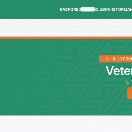
RASPORED
LIGE
KLUBOVI
ISTORIJA
KLUB PRO
Vete
U 