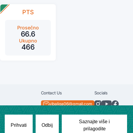
PTS
Prosečno
66.6
Ukupno
466
Contact Us
Socials
vibaliga06@gmail.com
+381638292540
Saznajte više i
a
Prihvati
Odbij
prilagodite