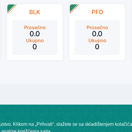
BLK
PFD
Prosečno
Prosečno
0.0
0.0
Ukupno
Ukupno
0
0
stvo. Klikom na „Prihvati“, slažete se sa skladištenjem kolačić
analize korišćenja sajta.