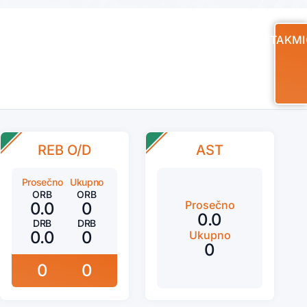
UTAKMI
REB O/D
AST
Prosečno
Ukupno
ORB
ORB
Prosečno
0.0
0
0.0
DRB
DRB
0.0
0
Ukupno
0
0
0