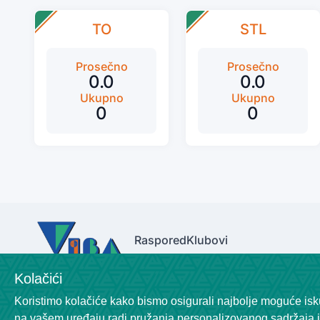
TO
STL
Prosečno
Prosečno
0.0
0.0
Ukupno
Ukupno
0
0
Raspored
Klubovi
Kolačići
Koristimo kolačiće kako bismo osigurali najbolje moguće isku
na vašem uređaju radi pružanja personalizovanog sadržaja i 