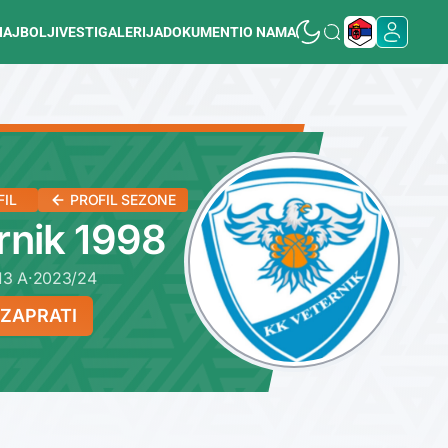
NAJBOLJI
VESTI
GALERIJA
DOKUMENTI
O NAMA
FIL
PROFIL SEZONE
rnik 1998
13 A
·
2023/24
ZAPRATI