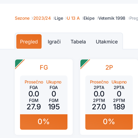
Sezone
2023/24
Lige
U 13 A
Ekipe
Veternik 1998
Pre
Pregled
Igrači
Tabela
Utakmice
FG
2P
Prosečno
Ukupno
Prosečno
Ukupno
FGA
FGA
2PTA
2PTA
0.0
0
0.0
0
FGM
FGM
2PTM
2PTM
27.9
195
27.0
189
0%
0%