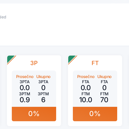
gled
3P
FT
Prosečno
Ukupno
Prosečno
Ukupno
3PTA
3PTA
FTA
FTA
0.0
0
0.0
0
3PTM
3PTM
FTM
FTM
0.9
6
10.0
70
0%
0%