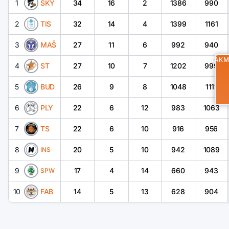
1
SKY
34
16
2
1386
990
2
TIS
32
14
4
1399
1161
3
MAŠ
27
11
6
992
940
UTAKM
4
ST
27
10
7
1202
999
5
BUD
26
9
8
1048
1111
6
PLY
22
6
12
983
1063
7
TS
22
6
10
916
956
8
20
5
10
942
1089
INS
9
17
4
14
660
943
SPW
10
FAB
14
5
13
628
904