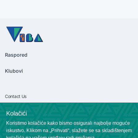
Raspored
Klubovi
Contact Us
vibaliga06@gmail.com
Kolačići
+381638292540
Koristimo kolačiće kako bismo osigurali najbolje moguće
Socials
iskustvo. Klikom na „Prihvati“, slažete se sa skladištenjem
kolačića na vašem uređaju radi pružanja