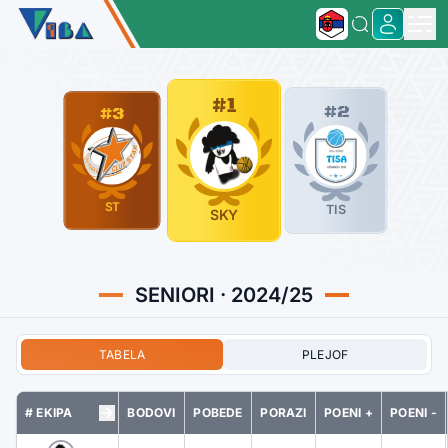
#1
#2
#3
ST
TIS
SKY
SENIORI · 2024/25
TABELA
PLEJOF
# EKIPA
BODOVI
POBEDE
PORAZI
POENI +
POENI -