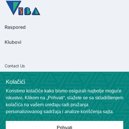
Raspored
Klubovi
Contact Us
vibaliga06@gmail.com
Kolačići
+381638292540
Koristimo kolačiće kako bismo osigurali najbolje moguće
Socials
iskustvo. Klikom na „Prihvati“, slažete se sa skladištenjem
kolačića na vašem uređaju radi pružanja
personalizovanog sadržaja i analize korišćenja sajta.
Prihvati