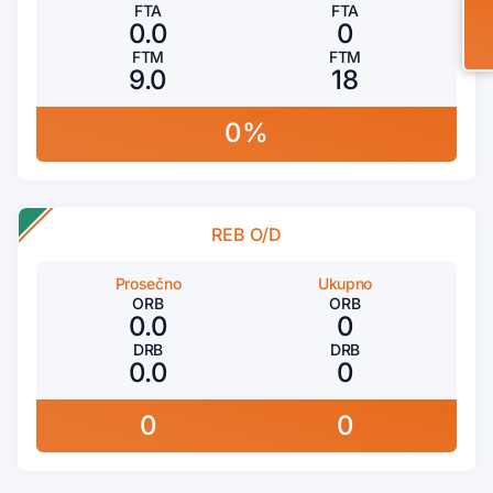
FTA
FTA
0.0
0
FTM
FTM
9.0
18
0%
REB O/D
Prosečno
Ukupno
ORB
ORB
0.0
0
DRB
DRB
0.0
0
0
0