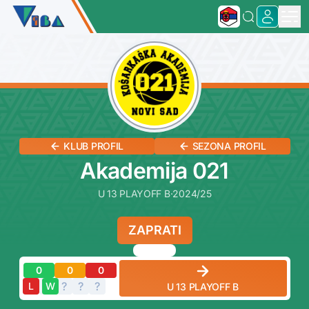
KLUB PROFIL
SEZONA PROFIL
Akademija 021
U 13 PLAYOFF B
·
2024/25
ZAPRATI
0
0
0
?
?
?
?
?
L
W
U 13 PLAYOFF B