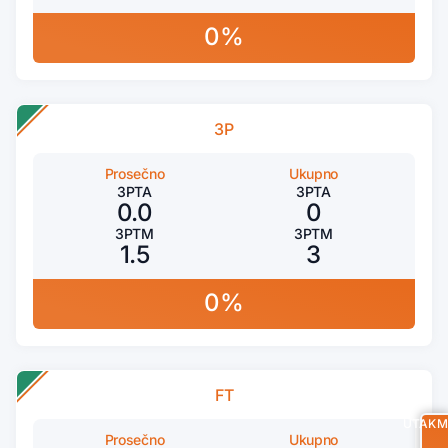
0%
3P
Prosečno
Ukupno
3PTA
3PTA
0.0
0
3PTM
3PTM
1.5
3
0%
FT
UTAKM
Prosečno
Ukupno