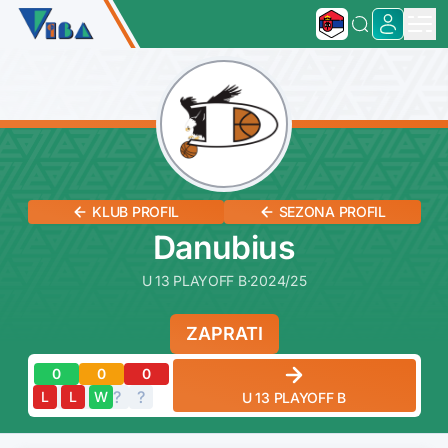
KLUB PROFIL
SEZONA PROFIL
Danubius
U 13 PLAYOFF B
·
2024/25
ZAPRATI
0
0
0
?
?
?
?
?
L
L
W
U 13 PLAYOFF B