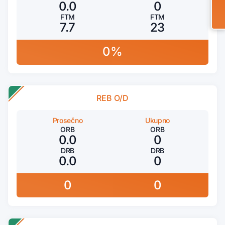
0.0
0
FTM
FTM
7.7
23
0%
REB O/D
Prosečno
Ukupno
ORB
ORB
0.0
0
DRB
DRB
0.0
0
0
0