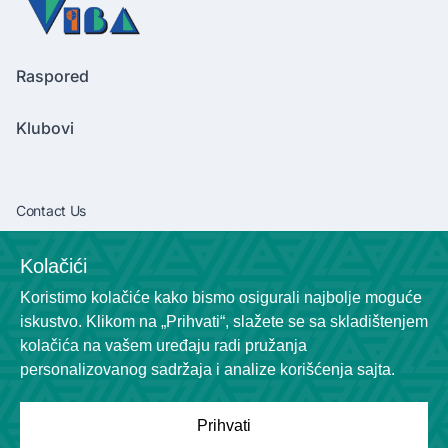
Raspored
Klubovi
Contact Us
vibaliga06@gmail.com
Kolačići
+381638292540
Koristimo kolačiće kako bismo osigurali najbolje moguće
Socials
iskustvo. Klikom na „Prihvati“, slažete se sa skladištenjem
kolačića na vašem uređaju radi pružanja
personalizovanog sadržaja i analize korišćenja sajta.
Prihvati