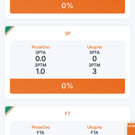
0%
3P
Prosečno
Ukupno
3PTA
3PTA
0.0
0
3PTM
3PTM
1.0
3
0%
FT
UTAKM
Prosečno
Ukupno
FTA
FTA