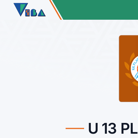
U 13 P