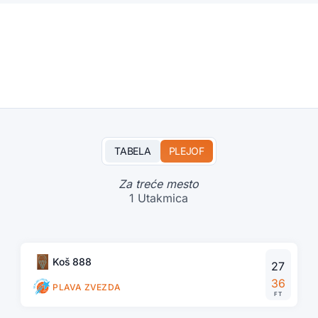
TABELA
PLEJOF
Za treće mesto
1 Utakmica
Koš 888
27
36
PLAVA ZVEZDA
FT