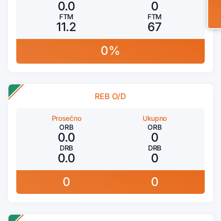
0.0
0
FTM
FTM
11.2
67
0%
REB O/D
Prosečno
Ukupno
ORB
ORB
0.0
0
DRB
DRB
0.0
0
0
0