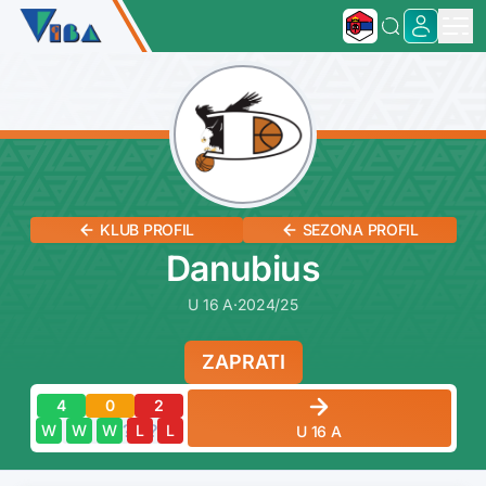
KLUB PROFIL
SEZONA PROFIL
Danubius
U 16 A
·
2024/25
ZAPRATI
4
0
2
?
?
?
?
?
W
W
W
L
L
U 16 A