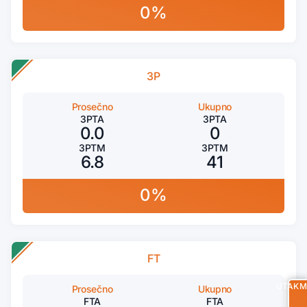
0%
3P
Prosečno
Ukupno
3PTA
3PTA
0.0
0
3PTM
3PTM
6.8
41
0%
FT
UTAKM
Prosečno
Ukupno
FTA
FTA