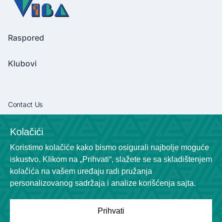
Raspored
Klubovi
Contact Us
vibaliga06@gmail.com
Kolačići
+381638292540
Koristimo kolačiće kako bismo osigurali najbolje moguće
Socials
iskustvo. Klikom na „Prihvati“, slažete se sa skladištenjem
kolačića na vašem uređaju radi pružanja
personalizovanog sadržaja i analize korišćenja sajta.
Prihvati