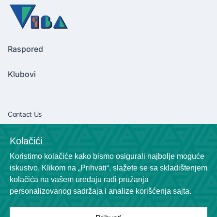
Raspored
Klubovi
Contact Us
vibaliga06@gmail.com
Kolačići
+381638292540
Koristimo kolačiće kako bismo osigurali najbolje moguće
Socials
iskustvo. Klikom na „Prihvati“, slažete se sa skladištenjem
kolačića na vašem uređaju radi pružanja
personalizovanog sadržaja i analize korišćenja sajta.