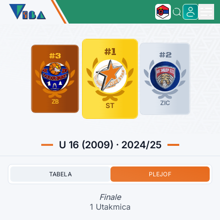
#1
#2
#3
ZB
ZIC
ST
U 16 (2009) · 2024/25
TABELA
PLEJOF
Finale
1 Utakmica