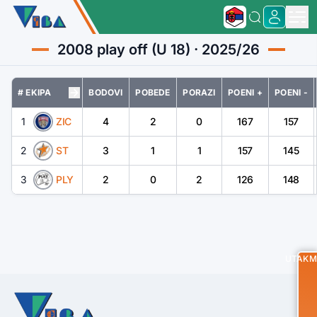
2008 play off (U 18) · 2025/26
# EKIPA
BODOVI
POBEDE
PORAZI
POENI +
POENI -
1
ZIC
4
2
0
167
157
2
ST
3
1
1
157
145
3
PLY
2
0
2
126
148
UTAKM