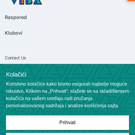
Raspored
Klubovi
Contact Us
vibaliga06@gmail.com
Kolačići
+381638292540
Koristimo kolačiće kako bismo osigurali najbolje moguće
Socials
iskustvo. Klikom na „Prihvati“, slažete se sa skladištenjem
kolačića na vašem uređaju radi pružanja
personalizovanog sadržaja i analize korišćenja sajta.
Prihvati
Powered by
League Engine