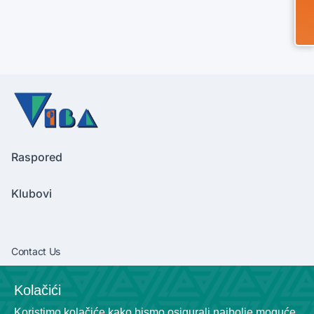
Raspored
Klubovi
Contact Us
vibaliga06@gmail.com
Kolačići
+381638292540
Koristimo kolačiće kako bismo osigurali najbolje moguće