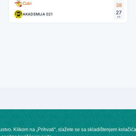
Cubi
38
27
AKADEMIJA 021
FT
stvo. Klikom na „Prihvati“, slažete se sa skladištenjem kolačić