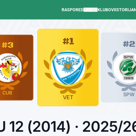
RASPORED
LIGE
KLUBOVI
ISTORIJA
#1
#2
#3
CUB
SPW
VET
U 12 (2014) · 2025/2