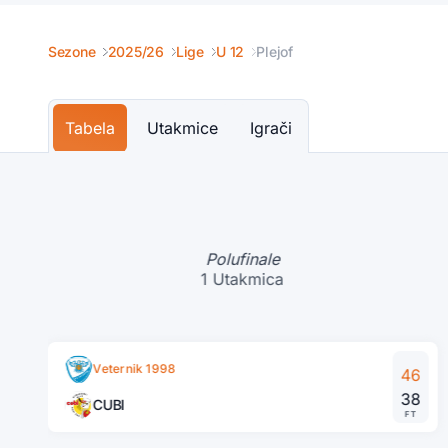
Sezone
2025/26
Lige
U 12
Plejof
Tabela
Utakmice
Igrači
Polufinale
1 Utakmica
Veternik 1998
46
38
CUBI
FT