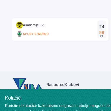
Akademija 021
24
58
SPORT'S WORLD
FT
Raspored
Klubovi
Kolačići
Koristimo kolačiće kako bismo osigurali najbolje moguće isku