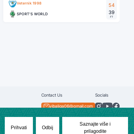
Veternik 1998
54
39
SPORT'S WORLD
FT
Contact Us
Socials
vibaliga06@gmail.com
+381638292540
Saznajte više i
a
Prihvati
Odbij
prilagodite