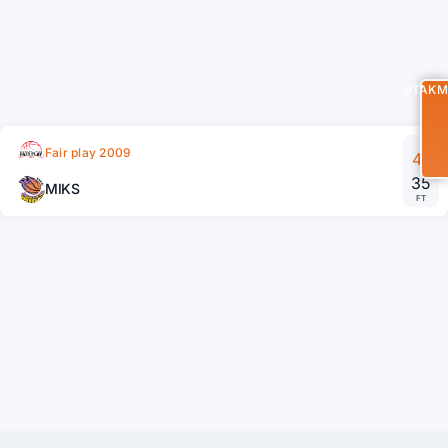
UTAKM
Fair play 2009
47
35
MIKS
FT