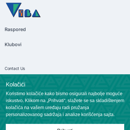
Raspored
Klubovi
Contact Us
vibaliga06@gmail.com
Kolačići
+381638292540
Koristimo kolačiće kako bismo osigurali najbolje moguće
Socials
iskustvo. Klikom na „Prihvati“, slažete se sa skladištenjem
kolačića na vašem uređaju radi pružanja
personalizovanog sadržaja i analize korišćenja sajta.