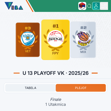
#1
#2
#3
VET
MIX
FPY
U 13 PLAYOFF VK · 2025/26
TABELA
PLEJOF
Finale
1 Utakmica