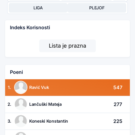
LIGA
PLEJOF
Indeks Korisnosti
Lista je prazna
Poeni
547
1.
Ravić Vuk
277
2.
Lančuški Mateja
225
3.
Koneski Konstantin