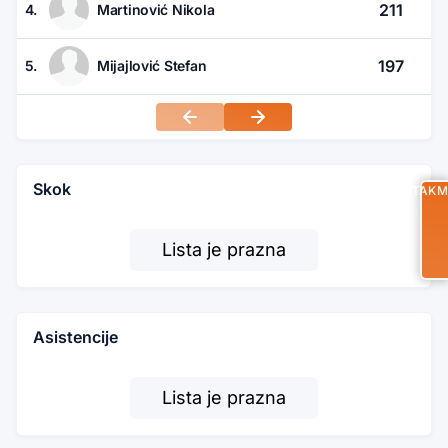
211
4.
Martinović Nikola
197
5.
Mijajlović Stefan
Skok
UTAKM
Lista je prazna
Asistencije
Lista je prazna