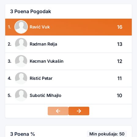
3 Poena Pogodak
16
1.
Ravić Vuk
13
2.
Radman Relja
12
3.
Kecman Vukašin
11
4.
Ristić Petar
10
5.
Subotić Mihajlo
3 Poena %
Min pokušaja: 50