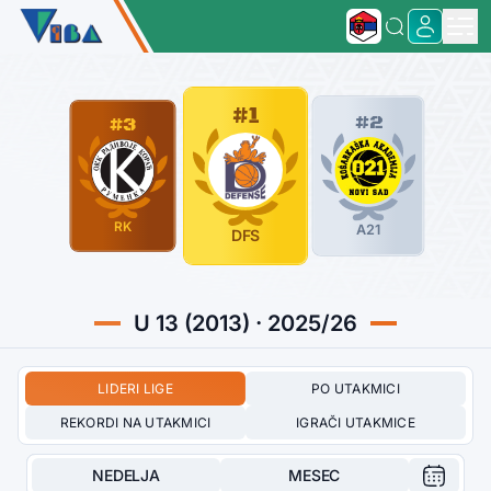
#1
#2
#3
RK
A21
DFS
U 13 (2013) · 2025/26
LIDERI LIGE
PO UTAKMICI
REKORDI NA UTAKMICI
IGRAČI UTAKMICE
NEDELJA
MESEC