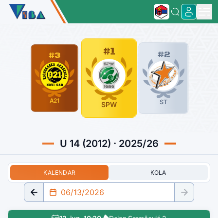
#1
#2
#3
A21
ST
SPW
U 14 (2012) · 2025/26
KALENDAR
KOLA