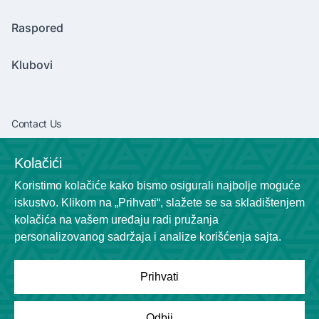
Raspored
Klubovi
Contact Us
vibaliga06@gmail.com
Kolačići
+381638292540
Koristimo kolačiće kako bismo osigurali najbolje moguće
Socials
iskustvo. Klikom na „Prihvati“, slažete se sa skladištenjem
kolačića na vašem uređaju radi pružanja
personalizovanog sadržaja i analize korišćenja sajta.
Prihvati
Powered by
League Engine
Odbij