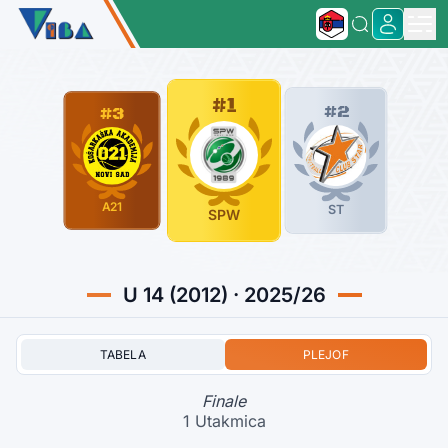
#1
#2
#3
A21
ST
SPW
U 14 (2012) · 2025/26
TABELA
PLEJOF
Finale
1 Utakmica