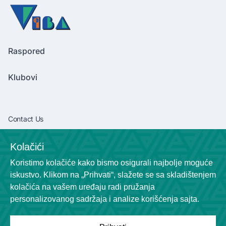
Raspored
Klubovi
Contact Us
vibaliga06@gmail.com
Kolačići
+381638292540
Koristimo kolačiće kako bismo osigurali najbolje moguće
Socials
iskustvo. Klikom na „Prihvati“, slažete se sa skladištenjem
kolačića na vašem uređaju radi pružanja
personalizovanog sadržaja i analize korišćenja sajta.