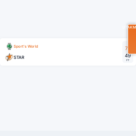
UTAKM
Sport's World
73
49
STAR
FT