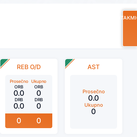
UTAKMI
REB O/D
AST
Prosečno
Ukupno
ORB
ORB
Prosečno
0.0
0
0.0
DRB
DRB
0.0
0
Ukupno
0
0
0