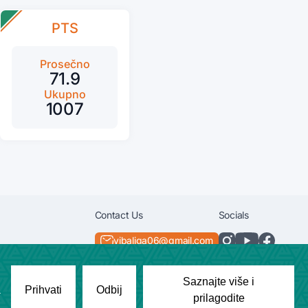
PTS
Prosečno
71.9
Ukupno
1007
Contact Us
Socials
vibaliga06@gmail.com
+381638292540
Saznajte više i
a
Prihvati
Odbij
prilagodite