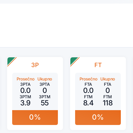
3P
FT
Prosečno
Ukupno
Prosečno
Ukupno
3PTA
3PTA
FTA
FTA
0.0
0
0.0
0
3PTM
3PTM
FTM
FTM
3.9
55
8.4
118
0%
0%