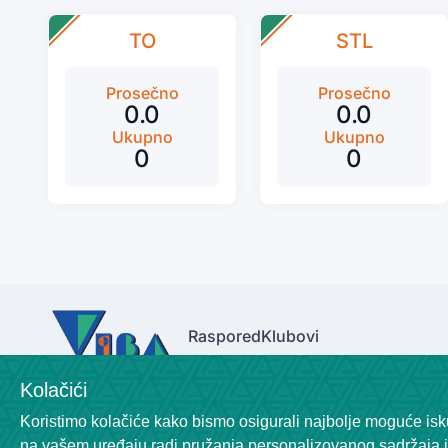
TO
STL
Prosečno
Prosečno
0.0
0.0
Ukupno
Ukupno
0
0
Raspored
Klubovi
Kolačići
Koristimo kolačiće kako bismo osigurali najbolje moguće isku
na vašem uređaju radi pružanja personalizovanog sadržaja i 