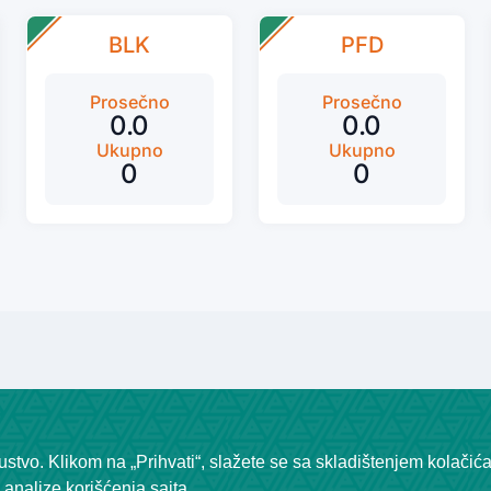
BLK
PFD
Prosečno
Prosečno
0.0
0.0
Ukupno
Ukupno
0
0
stvo. Klikom na „Prihvati“, slažete se sa skladištenjem kolačić
analize korišćenja sajta.