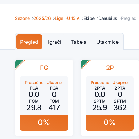
Sezone
2025/26
Lige
U 15 A
Ekipe
Danubius
Pregled
Pregled
Igrači
Tabela
Utakmice
FG
2P
Prosečno
Ukupno
Prosečno
Ukupno
FGA
FGA
2PTA
2PTA
0.0
0
0.0
0
FGM
FGM
2PTM
2PTM
29.8
417
25.9
362
0%
0%