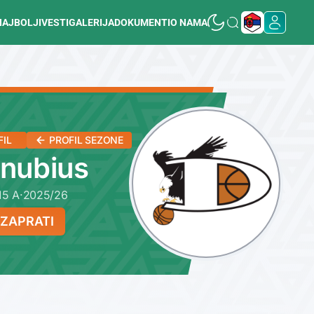
NAJBOLJI
VESTI
GALERIJA
DOKUMENTI
O NAMA
FIL
PROFIL SEZONE
nubius
15 A
·
2025/26
ZAPRATI