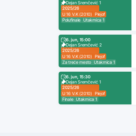
Dejan Sremčević 1
2025/26
U 16 V.K (2010)
Plejof
Polufinale
Utakmica 1
6. jun, 15:00
Dejan Sremčević 2
2025/26
U 16 V.K (2010)
Plejof
Za treće mesto
Utakmica 1
6. jun, 15:30
Dejan Sremčević 1
2025/26
U 16 V.K (2010)
Plejof
Finale
Utakmica 1