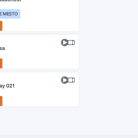
ĆE MESTO
sa
ay 021