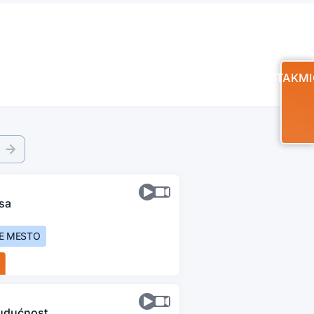
UTAKMI
sa
ĆE MESTO
udućnost