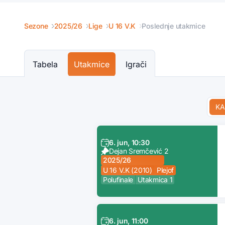
Sezone
2025/26
Lige
U 16 V.K
Poslednje utakmice
Tabela
Utakmice
Igrači
KA
6. jun, 10:30
Dejan Sremčević 2
2025/26
U 16 V.K (2010)
Plejof
Polufinale
Utakmica 1
6. jun, 11:00