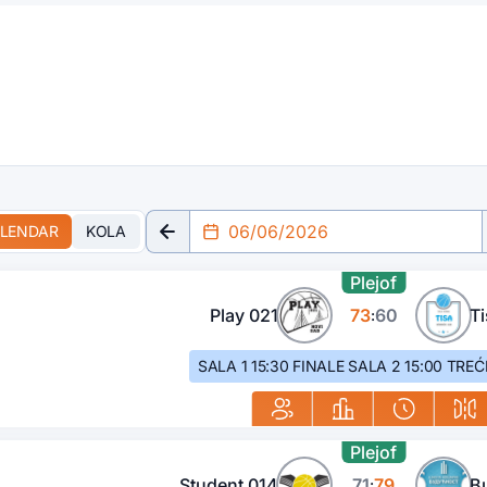
LENDAR
KOLA
Plejof
Play 021
73
60
Ti
:
SALA 1 15:30 FINALE SALA 2 15:00 TRE
Plejof
Student 014
71
79
B
: