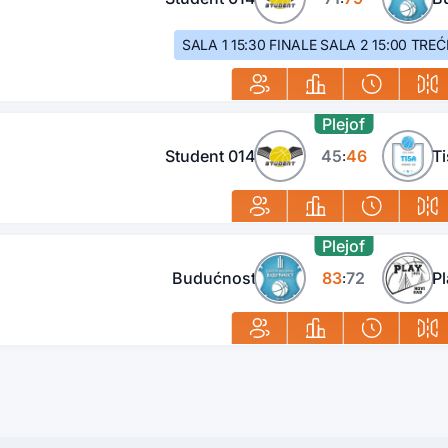
SALA 1 15:30 FINALE SALA 2 15:00 TRE
Plejof
Student 014
45
46
Ti
:
Plejof
Budućnost
83
72
Pl
: