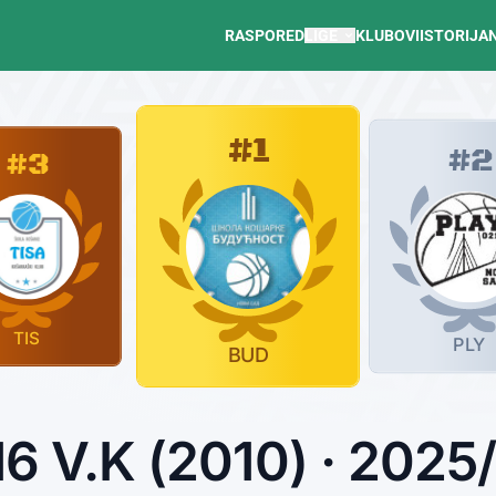
RASPORED
LIGE
KLUBOVI
ISTORIJA
#1
#2
#3
TIS
PLY
BUD
16 V.K (2010) · 2025