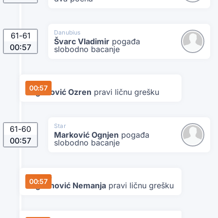
Danubius
61
-
61
Švarc Vladimir
pogađa
00:57
slobodno bacanje
Star
00:57
Bogunović Ozren
pravi ličnu grešku
Star
61
-
60
Marković Ognjen
pogađa
00:57
slobodno bacanje
Danubius
00:57
Bogdanović Nemanja
pravi ličnu grešku