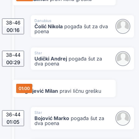
Danubius
38
-
46
Čolić Nikola
pogađa šut za dva
00:16
poena
Star
38
-
44
Udički Andrej
pogađa šut za
00:29
dva poena
Danubius
01:00
Dragoljević Milan
pravi ličnu grešku
Star
36
-
44
Bojović Marko
pogađa šut za
01:05
dva poena