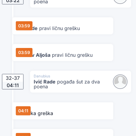
03:22
poena
Danubius
03:59
Ivić Rade
pravi ličnu grešku
Danubius
03:59
Milošev Aljoša
pravi ličnu grešku
Danubius
32
-
37
Ivić Rade
pogađa šut za dva
04:11
poena
Star
04:11
Tehnička greška
Star