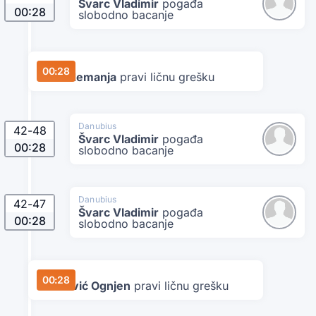
Švarc Vladimir
pogađa
00:28
slobodno bacanje
Star
00:28
Katić Nemanja
pravi ličnu grešku
Danubius
42
-
48
Švarc Vladimir
pogađa
00:28
slobodno bacanje
Danubius
42
-
47
Švarc Vladimir
pogađa
00:28
slobodno bacanje
Star
00:28
Marković Ognjen
pravi ličnu grešku