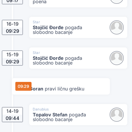
09:17
poena
Star
16
-
19
Stojčić Đorđe
pogađa
09:29
slobodno bacanje
Star
15
-
19
Stojčić Đorđe
pogađa
09:29
slobodno bacanje
Danubius
09:29
Matić Goran
pravi ličnu grešku
Danubius
14
-
19
Topalov Stefan
pogađa
09:44
slobodno bacanje