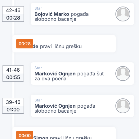
Star
42
-
46
Bojović Marko
pogađa
00:28
slobodno bacanje
Danubius
00:28
Ivić Rade
pravi ličnu grešku
Star
41
-
46
Marković Ognjen
pogađa šut
00:55
za dva poena
Star
39
-
46
Marković Ognjen
pogađa
01:00
slobodno bacanje
Danubius
00:00
Gavrić Simon
pravi ličnu grešku