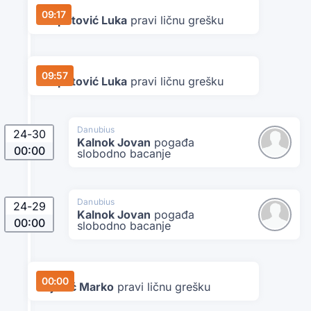
Star
09:17
Despotović Luka
pravi ličnu grešku
Star
09:57
Despotović Luka
pravi ličnu grešku
Danubius
24
-
30
Kalnok Jovan
pogađa
00:00
slobodno bacanje
Danubius
24
-
29
Kalnok Jovan
pogađa
00:00
slobodno bacanje
Star
00:00
Bojović Marko
pravi ličnu grešku