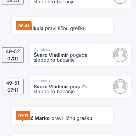
06:41
slobodno bacanje
Danubius
06:41
Čolić Nikola
pravi ličnu grešku
Danubius
49
-
52
Švarc Vladimir
pogađa
07:11
slobodno bacanje
Danubius
49
-
51
Švarc Vladimir
pogađa
07:11
slobodno bacanje
Star
07:11
Bojović Marko
pravi ličnu grešku