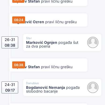
Topalov Stefan
pravi ličnu grešku
Star
08:24
Bogunović Ozren
pravi ličnu grešku
Star
26
-
31
Marković Ognjen
pogađa šut
08:38
za dva poena
Danubius
08:38
Topalov Stefan
pravi ličnu grešku
Danubius
24
-
31
Bogdanović Nemanja
pogađa
09:17
slobodno bacanje