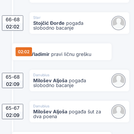
Star
66
-
68
Stojčić Đorđe
pogađa
02:02
slobodno bacanje
Danubius
02:02
Švarc Vladimir
pravi ličnu grešku
Danubius
65
-
68
Milošev Aljoša
pogađa
02:09
slobodno bacanje
Danubius
65
-
67
Milošev Aljoša
pogađa šut za
02:09
dva poena