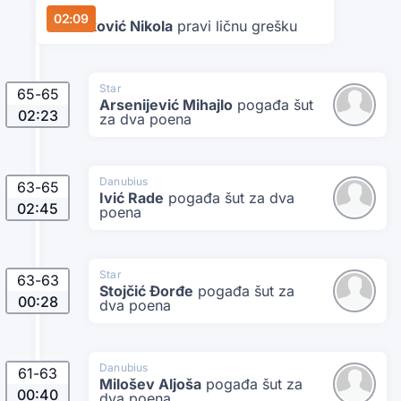
Star
02:09
Tanasković Nikola
pravi ličnu grešku
Star
65
-
65
Arsenijević Mihajlo
pogađa šut
02:23
za dva poena
Danubius
63
-
65
Ivić Rade
pogađa šut za dva
02:45
poena
Star
63
-
63
Stojčić Đorđe
pogađa šut za
00:28
dva poena
Danubius
61
-
63
Milošev Aljoša
pogađa šut za
00:40
dva poena