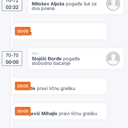
70
-
72
Milošev Aljoša
pogađa šut za
02:32
dva poena
Danubius
00:00
Tajmaut
Star
70
-
70
Stojčić Đorđe
pogađa
00:00
slobodno bacanje
Danubius
00:00
Ivić Rade
pravi ličnu grešku
Star
00:00
Arsenijević Mihajlo
pravi ličnu grešku