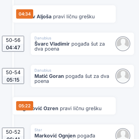
Danubius
04:34
Milošev Aljoša
pravi ličnu grešku
Danubius
50
-
56
Švarc Vladimir
pogađa šut za
04:47
dva poena
Danubius
50
-
54
Matić Goran
pogađa šut za dva
05:15
poena
Star
05:22
Bogunović Ozren
pravi ličnu grešku
Star
50
-
52
Marković Ognjen
pogađa