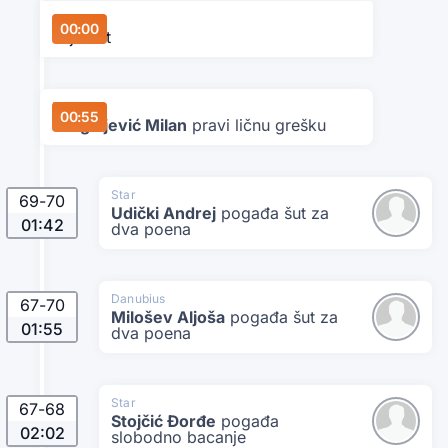
Star
00:00
Tajmaut
Danubius
00:55
Dragoljević Milan
pravi ličnu grešku
Star
69
-
70
Udički Andrej
pogađa šut za
01:42
dva poena
Danubius
67
-
70
Milošev Aljoša
pogađa šut za
01:55
dva poena
Star
67
-
68
Stojčić Đorđe
pogađa
02:02
slobodno bacanje