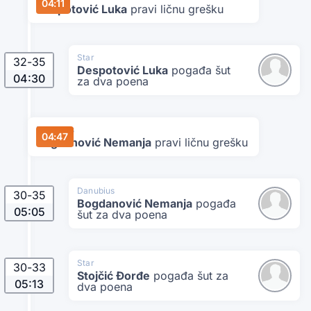
04:11
Despotović Luka
pravi ličnu grešku
Star
32
-
35
Despotović Luka
pogađa šut
04:30
za dva poena
Danubius
04:47
Bogdanović Nemanja
pravi ličnu grešku
Danubius
30
-
35
Bogdanović Nemanja
pogađa
05:05
šut za dva poena
Star
30
-
33
Stojčić Đorđe
pogađa šut za
05:13
dva poena