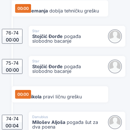
Star
00:00
Katić Nemanja
dobija tehničku grešku
Star
76
-
74
Stojčić Đorđe
pogađa
00:00
slobodno bacanje
Star
75
-
74
Stojčić Đorđe
pogađa
00:00
slobodno bacanje
Danubius
00:00
Čolić Nikola
pravi ličnu grešku
Danubius
74
-
74
Milošev Aljoša
pogađa šut za
00:04
dva poena