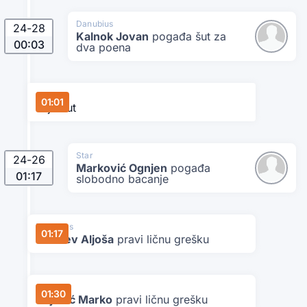
Danubius
24
-
28
Kalnok Jovan
pogađa šut za
00:03
dva poena
Star
01:01
Tajmaut
Star
24
-
26
Marković Ognjen
pogađa
01:17
slobodno bacanje
Danubius
01:17
Milošev Aljoša
pravi ličnu grešku
Star
01:30
Bojović Marko
pravi ličnu grešku