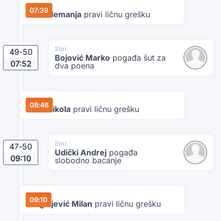
Star
07:39
Katić Nemanja
pravi ličnu grešku
Star
49
-
50
Bojović Marko
pogađa šut za
07:52
dva poena
Danubius
08:46
Čolić Nikola
pravi ličnu grešku
Star
47
-
50
Udički Andrej
pogađa
09:10
slobodno bacanje
Danubius
09:10
Dragoljević Milan
pravi ličnu grešku