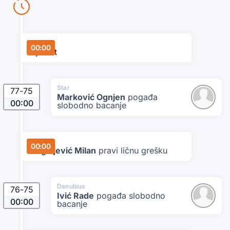
Danubius
00:00
Tajmaut
Star
77
-
75
Marković Ognjen
pogađa
00:00
slobodno bacanje
Danubius
00:00
Dragoljević Milan
pravi ličnu grešku
Danubius
76
-
75
Ivić Rade
pogađa slobodno
00:00
bacanje