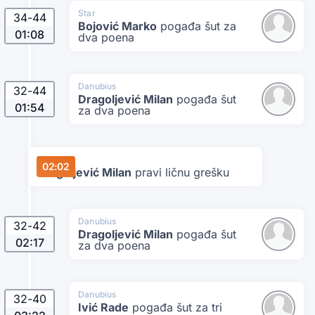
Star
34
-
44
Bojović Marko
pogađa šut za
01:08
dva poena
Danubius
32
-
44
Dragoljević Milan
pogađa šut
01:54
za dva poena
Danubius
02:02
Dragoljević Milan
pravi ličnu grešku
Danubius
32
-
42
Dragoljević Milan
pogađa šut
02:17
za dva poena
Danubius
32
-
40
Ivić Rade
pogađa šut za tri