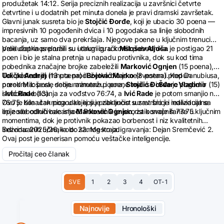
produžetak 14:12. Serija preciznih realizacija u završnici četvrte
četvrtine i u dodatnih pet minuta donela je pravi dramski završetak.
Glavni junak susreta bio je
Stojčić Đorđe
, koji je ubacio 30 poena —
impresivnih 10 pogođenih dvica i 10 pogodaka sa linije slobodnih
bacanja, uz samo dva prekršaja. Njegove poene u ključnim trenucima
produžetka prelomili su utakmicu u korist pobednika.
Velik doprinos pružili su i drugi igrači:
Milošev Aljoša
je postigao 21
poen i bio je stalna pretnja u napadu protivnika, dok su kod tima
pobednika značajne brojke zabeležili
Marković Ognjen
(15 poena),
Udički Andrej
Tok poslednjih minuta produžetka bio je neizvestan i prepun
(13 poena) i
Bojović Marko
(8 poena). Kod Danubiusa,
pored Miloševa, dobru minutažu i poene imali su i
preokreta: posle serije razmene poena,
Stojčić Đorđe
Švarc Vladimir
je pogodio
(15)
i
slobodna bacanja za vođstvo 76:74, a
Ivić Rade
(13).
Ivić Rade
je potom smanjio na
76:75. Konačan pogodak koji je zaključio susret bio je realizacija sa
Ovo je bila utakmica u kojoj su pribranost u završnici i individualne
linije slobodnih bacanja
epizode odlučivale ishod. Pobednik je iskoristio svoje šanse u ključnim
Marković Ognjen
, za konačnih 77:75.
momentima, dok je protivnik pokazao borbenost i niz kvalitetnih
individualnih učinaka do samog kraja.
Sezona: 2025/26, kolo: 22. Mesto odigravanja: Dejan Sremčević 2.
Ovaj post je generisan pomoću veštačke inteligencije.
Pročitaj ceo članak
SVE
1
2
3
4
OT-1
Najnovije
Hronološki