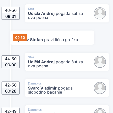
Star
46
-
50
Udički Andrej
pogađa šut za
09:31
dva poena
Danubius
09:50
Topalov Stefan
pravi ličnu grešku
Star
44
-
50
Udički Andrej
pogađa šut za
00:00
dva poena
Danubius
42
-
50
Švarc Vladimir
pogađa
00:28
slobodno bacanje
Danubius
42
-
49