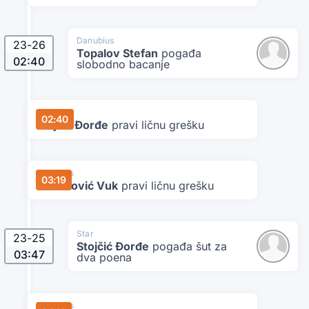
Danubius
23
-
26
Topalov Stefan
pogađa
02:40
slobodno bacanje
Star
02:40
Stojčić Đorđe
pravi ličnu grešku
Danubius
03:19
Martinović Vuk
pravi ličnu grešku
Star
23
-
25
Stojčić Đorđe
pogađa šut za
03:47
dva poena
Danubius