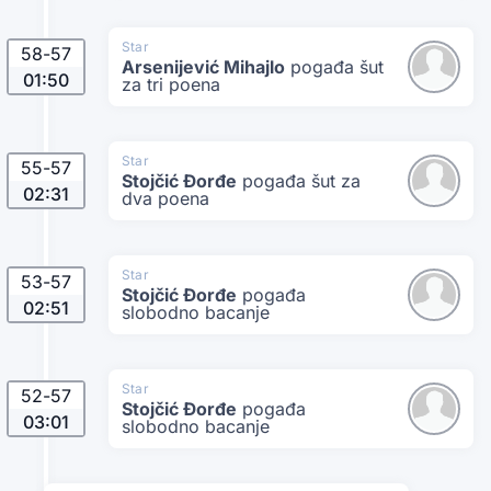
Star
58
-
57
Arsenijević Mihajlo
pogađa šut
01:50
za tri poena
Star
55
-
57
Stojčić Đorđe
pogađa šut za
02:31
dva poena
Star
53
-
57
Stojčić Đorđe
pogađa
02:51
slobodno bacanje
Star
52
-
57
Stojčić Đorđe
pogađa
03:01
slobodno bacanje