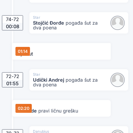
Star
74
-
72
Stojčić Đorđe
pogađa šut za
00:08
dva poena
Star
01:14
Tajmaut
Star
72
-
72
Udički Andrej
pogađa šut za
01:55
dva poena
Danubius
02:20
Ivić Rade
pravi ličnu grešku
Danubius