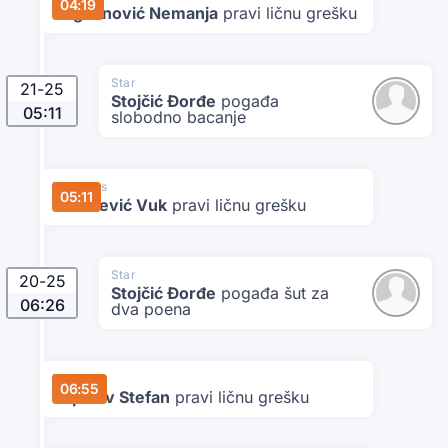
04:19
Bogdanović Nemanja
pravi ličnu grešku
Star
21
-
25
Stojčić Đorđe
pogađa
05:11
slobodno bacanje
Danubius
05:11
Malešević Vuk
pravi ličnu grešku
Star
20
-
25
Stojčić Đorđe
pogađa šut za
06:26
dva poena
Danubius
06:55
Topalov Stefan
pravi ličnu grešku