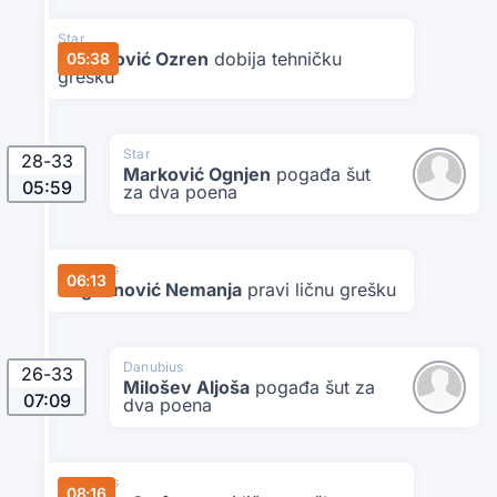
Star
Bogunović Ozren
dobija tehničku
05:38
grešku
Star
28
-
33
Marković Ognjen
pogađa šut
05:59
za dva poena
Danubius
06:13
Bogdanović Nemanja
pravi ličnu grešku
Danubius
26
-
33
Milošev Aljoša
pogađa šut za
07:09
dva poena
Danubius
08:16