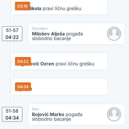
Danubius
03:16
Čolić Nikola
pravi ličnu grešku
Danubius
51
-
57
Milošev Aljoša
pogađa
04:22
slobodno bacanje
Star
04:22
Bogunović Ozren
pravi ličnu grešku
Star
04:34
Tajmaut
Star
51
-
56
Bojović Marko
pogađa
04:34
slobodno bacanje