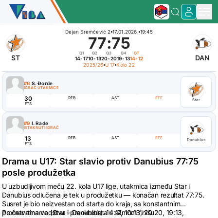
Dejan Sremčević 2
17.01.2026.
19:45
77
:
75
Q1
Q2
Q3
Q4
OT
ST
DAN
14-17
10-13
20-20
19-13
14-12
2025/26
U 17
Kolo 22
#6
S. Đorđe
IGRAČ UTAKMICE
30
REB
AST
EFF
Star
PTS
#9
I. Rade
ISTAKNUTI IGRAČ
13
REB
AST
EFF
Danubius
PTS
Drama u U17: Star slavio protiv Danubius 77:75
posle produžetka
U uzbudljivom meču 22. kola U17 lige, utakmica između Star i
Danubius odlučena je tek u produžetku — konačan rezultat 77:75.
Susret je bio neizvestan od starta do kraja, sa konstantnim
promenama vodstva i preokretima u samom finišu.
Po četvrtinama (Star – Danubius): 14:17, 10:13, 20:20, 19:13,