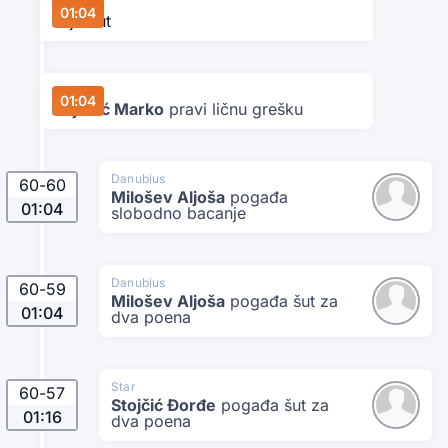
Star
01:04
Tajmaut
Star
01:04
Bojović Marko
pravi ličnu grešku
Danubius
60
-
60
Milošev Aljoša
pogađa
01:04
slobodno bacanje
Danubius
60
-
59
Milošev Aljoša
pogađa šut za
01:04
dva poena
Star
60
-
57
Stojčić Đorđe
pogađa šut za
01:16
dva poena