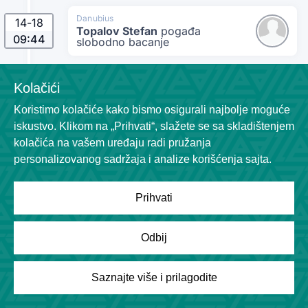
Danubius
14
-
18
Topalov Stefan
pogađa
09:44
slobodno bacanje
Kolačići
Star
09:44
Katić Nemanja
pravi ličnu grešku
Koristimo kolačiće kako bismo osigurali najbolje moguće
iskustvo. Klikom na „Prihvati“, slažete se sa skladištenjem
kolačića na vašem uređaju radi pružanja
Danubius
14
-
17
personalizovanog sadržaja i analize korišćenja sajta.
Ivić Rade
pogađa šut za dva
00:00
poena
Prihvati
Star
00:00
Tanasković Nikola
pravi ličnu grešku
Odbij
Saznajte više i prilagodite
Star
14
-
15
Marković Ognjen
pogađa
00:00
slobodno bacanje