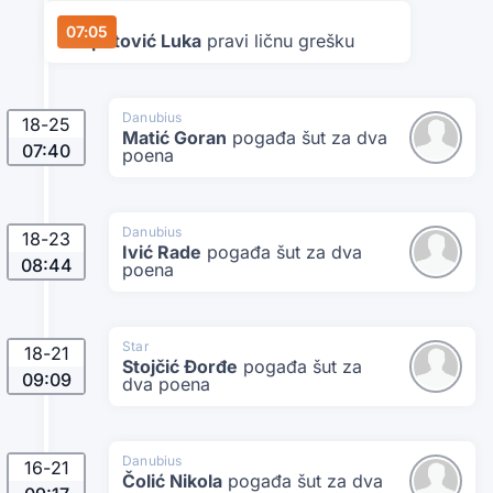
Star
07:05
Despotović Luka
pravi ličnu grešku
Danubius
18
-
25
Matić Goran
pogađa šut za dva
07:40
poena
Danubius
18
-
23
Ivić Rade
pogađa šut za dva
08:44
poena
Star
18
-
21
Stojčić Đorđe
pogađa šut za
09:09
dva poena
Danubius
16
-
21
Čolić Nikola
pogađa šut za dva