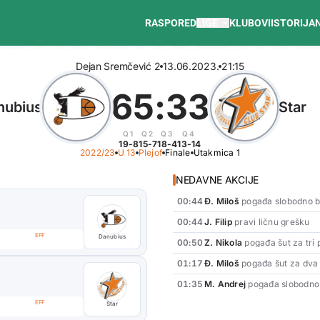
RASPORED
LIGE
KLUBOVI
ISTORIJA
Dejan Sremčević 2
13.06.2023.
21:15
65
:
33
nubius
Star
Q1
Q2
Q3
Q4
19-8
15-7
18-4
13-14
2022/23
U 13
Plejof
Finale
Utakmica 1
NEDAVNE AKCIJE
00:44
Đ. Miloš
pogađa slobodno b
00:44
J. Filip
pravi ličnu grešku
EFF
Danubius
00:50
Z. Nikola
pogađa šut za tri
01:17
Đ. Miloš
pogađa šut za dva
#7
Č. Aleksandar
01:35
M. Andrej
pogađa slobodno
ISTAKNUTI IGRAČ
0
EFF
REB
Star
PTS