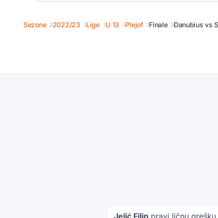
Sezone
2022/23
Lige
U 13
Plejof
Finale
Danubius vs S
Jelić Filip
pravi ličnu grešku