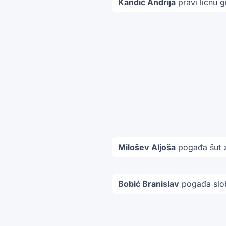
Kandić Andrija
pravi ličnu 
Milošev Aljoša
pogađa šut 
Bobić Branislav
pogađa slo