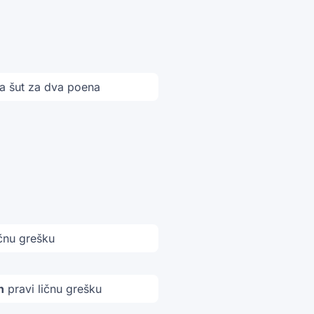
 šut za dva poena
ičnu grešku
n
pravi ličnu grešku