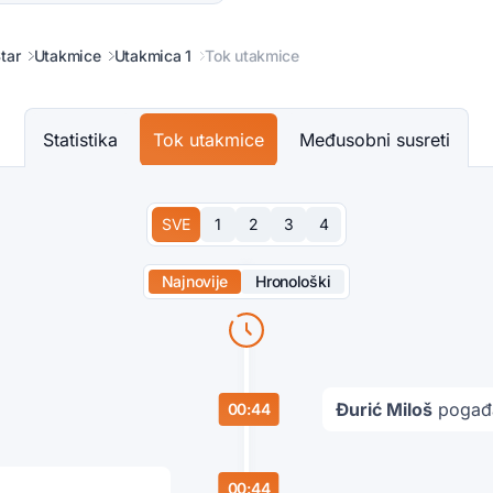
tar
Utakmice
Utakmica 1
Tok utakmice
Statistika
Tok utakmice
Međusobni susreti
SVE
1
2
3
4
Najnovije
Hronološki
Đurić Miloš
pogađa
00:44
00:44