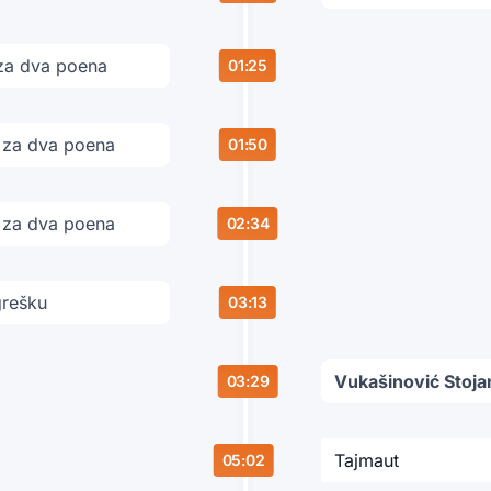
za dva poena
01:25
 za dva poena
01:50
 za dva poena
02:34
grešku
03:13
Vukašinović Stoja
03:29
Tajmaut
05:02