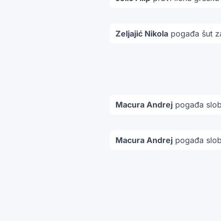
Zeljajić Nikola
pogađa šut za
Macura Andrej
pogađa slob
Macura Andrej
pogađa slob