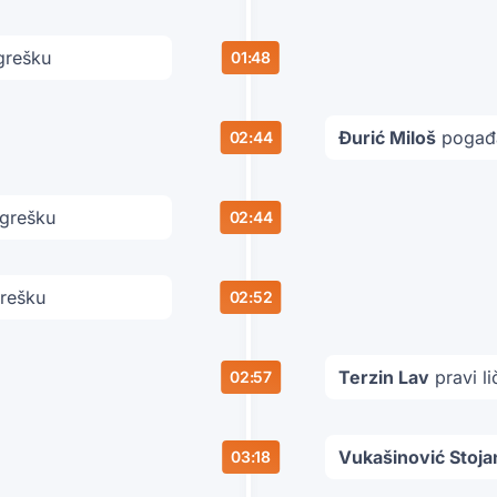
grešku
01:48
Đurić Miloš
pogađa
02:44
 grešku
02:44
grešku
02:52
Terzin Lav
pravi l
02:57
Vukašinović Stoja
03:18