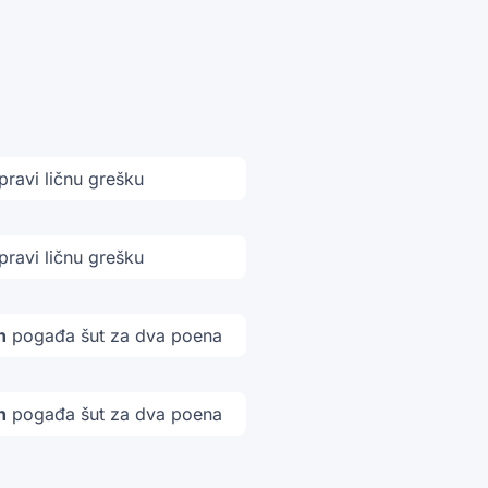
pravi ličnu grešku
pravi ličnu grešku
n
pogađa šut za dva poena
n
pogađa šut za dva poena