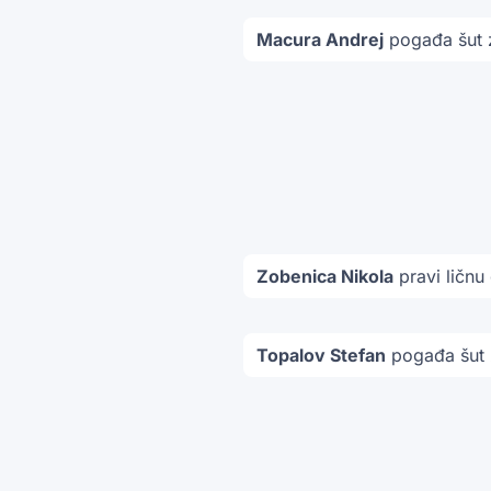
Macura Andrej
pogađa šut z
Zobenica Nikola
pravi ličnu
Topalov Stefan
pogađa šut 