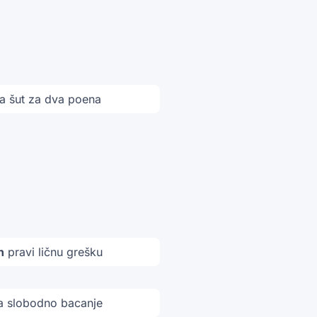
 šut za dva poena
n
pravi ličnu grešku
 slobodno bacanje