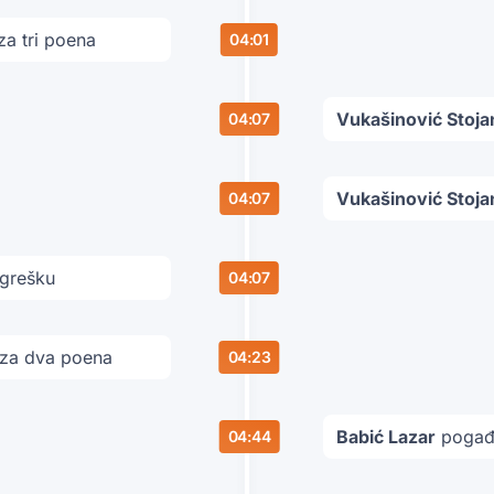
a tri poena
04:01
Vukašinović Stoja
04:07
Vukašinović Stoja
04:07
 grešku
04:07
za dva poena
04:23
Babić Lazar
pogađa
04:44