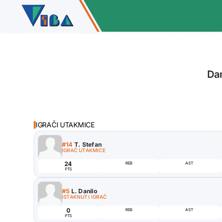
Da
IGRAČI UTAKMICE
#14
T. Stefan
IGRAČ UTAKMICE
24
REB
AST
PTS
#5
L. Danilo
ISTAKNUTI IGRAČ
0
REB
AST
Star
PTS