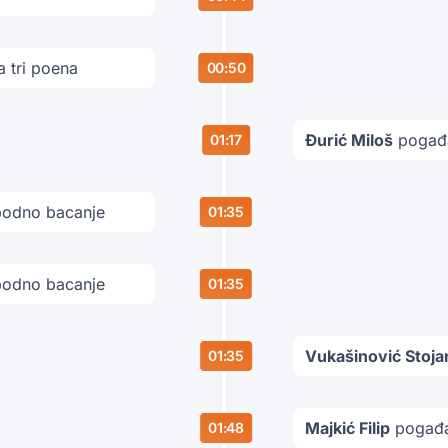
 tri poena
00:50
Đurić Miloš
pogađa
01:17
odno bacanje
01:35
odno bacanje
01:35
Vukašinović Stoja
01:35
Majkić Filip
pogađa
01:48