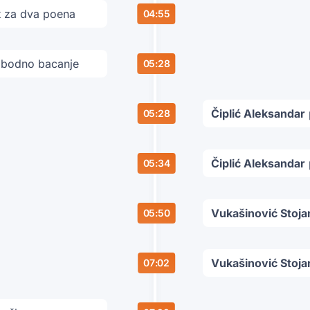
 za dva poena
04:55
bodno bacanje
05:28
Čiplić Aleksandar
05:28
Čiplić Aleksandar
05:34
Vukašinović Stoja
05:50
Vukašinović Stoja
07:02