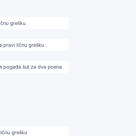
ičnu grešku
o
pravi ličnu grešku
n
pogađa šut za dva poena
ličnu grešku