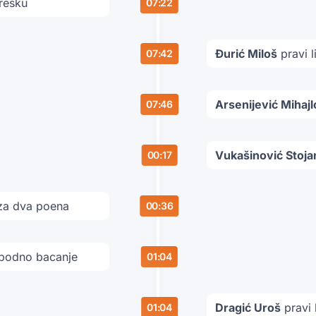
grešku
07:22
Đurić Miloš
pravi l
07:42
Arsenijević Mihajl
07:46
Vukašinović Stoja
00:17
za dva poena
00:36
bodno bacanje
01:04
Dragić Uroš
pravi 
01:04