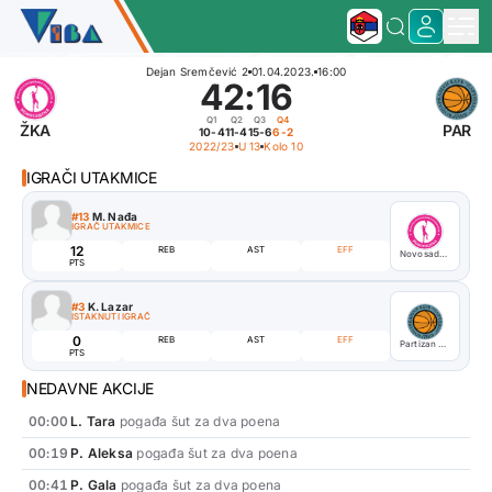
Dejan Sremčević 2
01.04.2023.
16:00
42
:
16
Q1
Q2
Q3
Q4
ŽKA
PAR
10-4
11-4
15-6
6-2
2022/23
U 13
Kolo 10
IGRAČI UTAKMICE
#13
M. Nađa
IGRAČ UTAKMICE
12
REB
AST
EFF
Novosadska ŽKA
PTS
#3
K. Lazar
ISTAKNUTI IGRAČ
0
REB
AST
EFF
Partizan ŠID
PTS
NEDAVNE AKCIJE
00:00
L. Tara
pogađa šut za dva poena
00:19
P. Aleksa
pogađa šut za dva poena
00:41
P. Gala
pogađa šut za dva poena