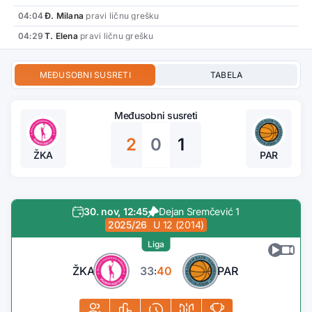
04:04
Đ. Milana
pravi ličnu grešku
04:29
T. Elena
pravi ličnu grešku
MEĐUSOBNI SUSRETI
TABELA
Međusobni susreti
2
0
1
ŽKA
PAR
30. nov, 12:45
Dejan Sremčević 1
2025/26
U 12 (2014)
Liga
ŽKA
33
40
PAR
: