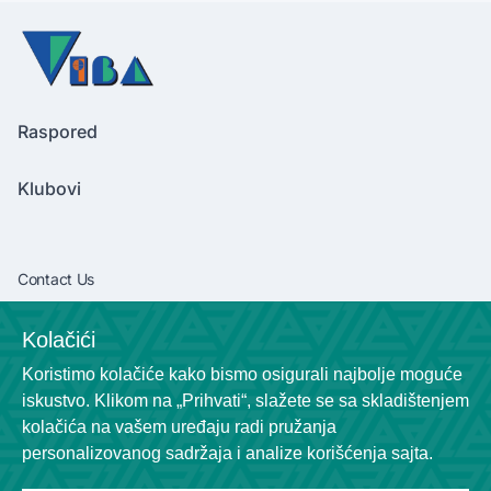
Raspored
Klubovi
Contact Us
vibaliga06@gmail.com
Kolačići
+381638292540
Koristimo kolačiće kako bismo osigurali najbolje moguće
Socials
iskustvo. Klikom na „Prihvati“, slažete se sa skladištenjem
kolačića na vašem uređaju radi pružanja
personalizovanog sadržaja i analize korišćenja sajta.