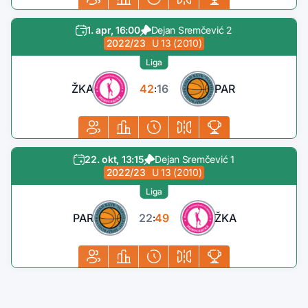
1. apr, 16:00
Dejan Sremčević 2
2022/23
U 13 (2010)
Liga
ŽKA
42
16
PAR
:
22. okt, 13:15
Dejan Sremčević 1
2022/23
U 13 (2010)
Liga
PAR
22
49
ŽKA
: