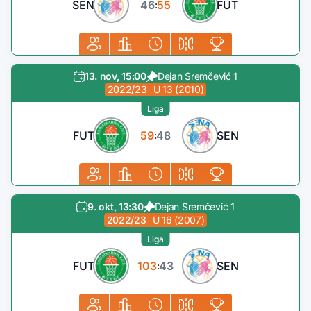
SEN
46
55
FUT
:
13. nov, 15:00
Dejan Sremčević 1
2022/23
U 13 (2010)
Liga
FUT
59
48
SEN
:
9. okt, 13:30
Dejan Sremčević 1
2022/23
U 16 (2007)
Liga
FUT
103
43
SEN
: