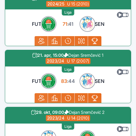
2024/25
U 15 (2010)
Liga
FUT
71
41
SEN
:
21. apr, 15:00
Dejan Sremčević 1
2023/24
U 17 (2007)
Liga
FUT
83
44
SEN
:
29. okt, 09:00
Dejan Sremčević 2
2023/24
U 14 (2010)
Liga