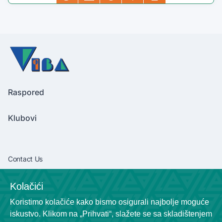
Raspored
Klubovi
Contact Us
vibaliga06@gmail.com
Kolačići
+381638292540
Koristimo kolačiće kako bismo osigurali najbolje moguće
Socials
iskustvo. Klikom na „Prihvati“, slažete se sa skladištenjem