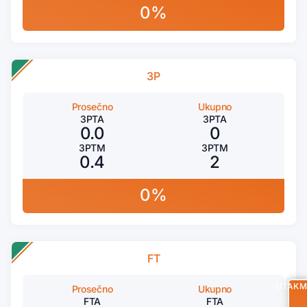
0%
3P
Prosečno
Ukupno
3PTA
3PTA
0.0
0
3PTM
3PTM
0.4
2
0%
FT
UTAKM
Prosečno
Ukupno
FTA
FTA