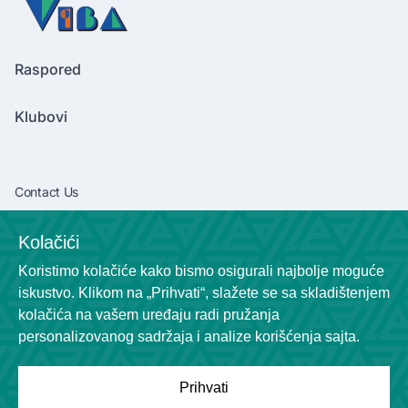
Raspored
Klubovi
Contact Us
vibaliga06@gmail.com
Kolačići
+381638292540
Koristimo kolačiće kako bismo osigurali najbolje moguće
Socials
iskustvo. Klikom na „Prihvati“, slažete se sa skladištenjem
kolačića na vašem uređaju radi pružanja
personalizovanog sadržaja i analize korišćenja sajta.
Prihvati