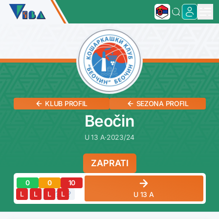
KLUB PROFIL
SEZONA PROFIL
Beočin
U 13 A
·
2023/24
ZAPRATI
0
0
10
?
?
?
?
?
L
L
L
L
U 13 A