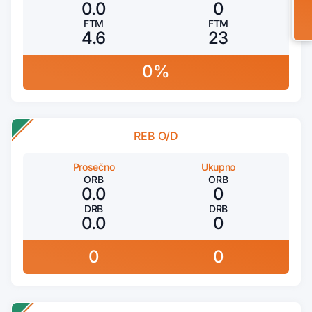
0.0
0
FTM
FTM
4.6
23
0%
REB O/D
Prosečno
Ukupno
ORB
ORB
0.0
0
DRB
DRB
0.0
0
0
0