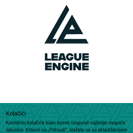
Raspored
Klubovi
Contact Us
vibaliga06@gmail.com
Kolačići
+381638292540
Koristimo kolačiće kako bismo osigurali najbolje moguće
Socials
iskustvo. Klikom na „Prihvati“, slažete se sa skladištenjem