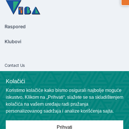
Raspored
Klubovi
Contact Us
vibaliga06@gmail.com
Kolačići
+381638292540
Koristimo kolačiće kako bismo osigurali najbolje moguće
Socials
iskustvo. Klikom na „Prihvati“, slažete se sa skladištenjem
kolačića na vašem uređaju radi pružanja
personalizovanog sadržaja i analize korišćenja sajta.
Prihvati