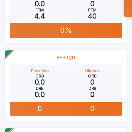
0.0
0
FTM
FTM
4.4
40
0%
REB O/D
Prosečno
Ukupno
ORB
ORB
0.0
0
DRB
DRB
0.0
0
0
0