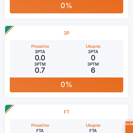
0%
3P
Prosečno
Ukupno
3PTA
3PTA
0.0
0
3PTM
3PTM
0.7
6
0%
FT
UTAKM
Prosečno
Ukupno
FTA
FTA