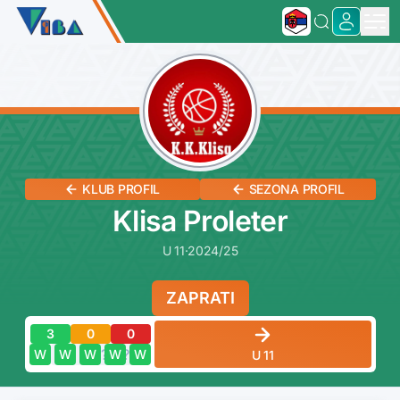
KLUB PROFIL
SEZONA PROFIL
Klisa Proleter
U 11
·
2024/25
ZAPRATI
3
0
0
?
?
?
?
?
W
W
W
W
W
U 11