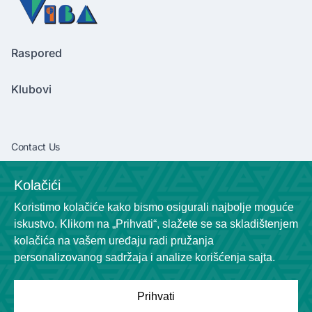
Raspored
Klubovi
Contact Us
vibaliga06@gmail.com
Kolačići
+381638292540
Koristimo kolačiće kako bismo osigurali najbolje moguće
Socials
iskustvo. Klikom na „Prihvati“, slažete se sa skladištenjem
kolačića na vašem uređaju radi pružanja
personalizovanog sadržaja i analize korišćenja sajta.
Prihvati