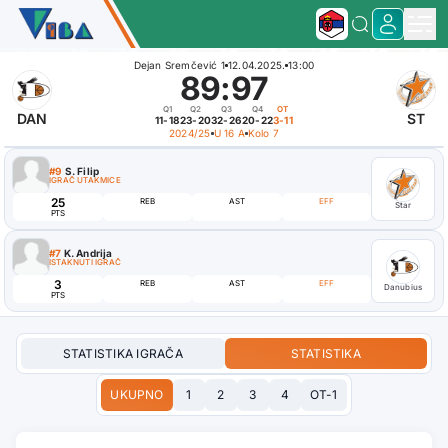
Dejan Sremčević 1
12.04.2025.
13:00
89
:
97
Q1
Q2
Q3
Q4
OT
DAN
ST
11-18
23-20
32-26
20-22
3-11
2024/25
U 16 A
Kolo 7
#9
S. Filip
IGRAČ UTAKMICE
25
REB
AST
EFF
Star
PTS
#7
K. Andrija
ISTAKNUTI IGRAČ
3
REB
AST
EFF
Danubius
PTS
STATISTIKA IGRAČA
STATISTIKA
UKUPNO
1
2
3
4
OT-1