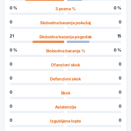
0
%
0
%
3 poena %
0
0
Slobodna bacanja pokušaj
21
15
Slobodna bacanja pogodak
0
%
0
%
Slobodna bacanja %
0
0
Ofanzivni skok
0
0
Defanzivni skok
0
0
Skok
0
0
Asistencije
0
0
Izgubljene lopte