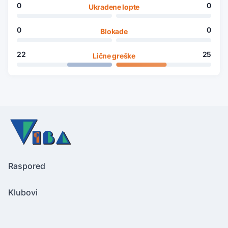
0
0
Ukradene lopte
0
0
Blokade
22
25
Lične greške
Raspored
Klubovi