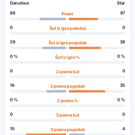
Danubius
Star
89
97
Poeni
0
0
Šut iz igre pokušaj
29
39
Šut iz igre pogodak
0
%
0
%
Šut iz igre %
0
0
2 poena šut
19
35
2 poena pogodak
0
%
0
%
2 poena %
0
0
3 poena šut
10
4
3 poena pogodak