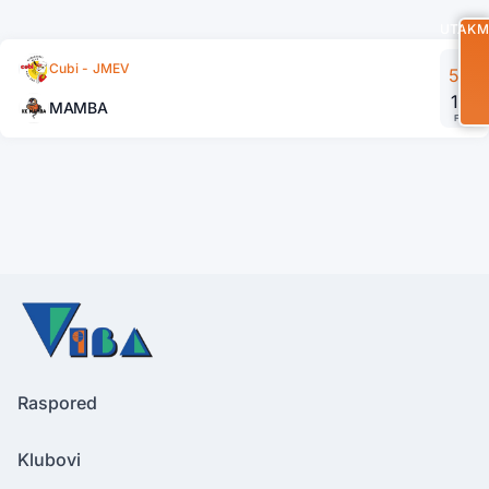
UTAKM
Cubi - JMEV
50
17
MAMBA
FT
Raspored
Klubovi