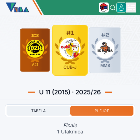
#1
#2
#3
A21
MMB
CUB-J
U 11 (2015) · 2025/26
TABELA
PLEJOF
Finale
1 Utakmica