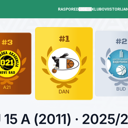
RASPORED
LIGE
KLUBOVI
ISTORIJA
#1
#2
#3
A21
BUD
DAN
 15 A (2011) · 2025/