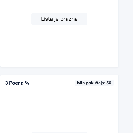
Lista je prazna
3 Poena %
Min pokušaja: 50