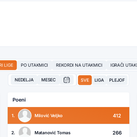
RI LIGE
PO UTAKMICI
REKORDI NA UTAKMICI
IGRAČI UTAK
NEDELJA
MESEC
SVE
LIGA
PLEJOF
Poeni
412
1.
Milović Veljko
266
2.
Matanović Tomas