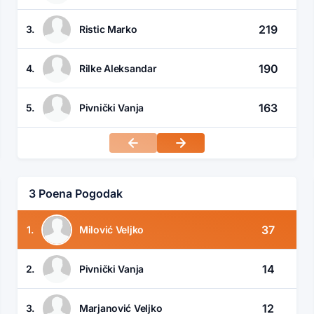
219
3.
Ristic Marko
190
4.
Rilke Aleksandar
163
5.
Pivnički Vanja
3 Poena Pogodak
37
1.
Milović Veljko
14
2.
Pivnički Vanja
12
3.
Marjanović Veljko