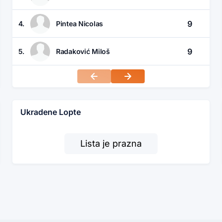
9
4.
Pintea Nicolas
9
5.
Radaković Miloš
Ukradene Lopte
Lista je prazna