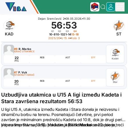
Dejan Sremčević 2
09.05.2026.
11:30
56
:
53
Q1
Q2
Q3
Q4
KAD
ST
10-8
10-13
21-14
15-18
2025/26
U 15 A
Kolo 3
#8
R. Marko
IGRAČ UTAKMICE
22
REB
AST
EFF
Kadet
PTS
#7
P. Vuk
ISTAKNUTI IGRAČ
20
REB
AST
EFF
Star
PTS
Uzbudljiva utakmica u U15 A ligi između Kadeta i
Stara završena rezultatom 56:53
U ligi U15 A, utakmica između Kadeta i Stara donela je neizvesnu i
dinamičnu borbu na terenu. Posmatrajući četvrtine, prvi period
završen je minimalnom prednošću Kadeta od 10:8, dok je drugi period
pripao timu Star sa 13:10. Međutim, ključni trenutak meča bio je treći
Veoma impresivnu partiju pokazao je
Ristic Marko
sa 22 poena,