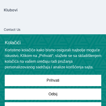
Klubovi
Contact Us
vibaliga06@gmail.com
Kolačići
+381638292540
Koristimo kolačiće kako bismo osigurali najbolje moguće
Socials
iskustvo. Klikom na „Prihvati“, slažete se sa skladištenjem
kolačića na vašem uređaju radi pružanja
personalizovanog sadržaja i analize korišćenja sajta.
Prihvati
Powered by
League Engine
Odbij
Tražite rešenje za svoju ligu?
Kliknite ovde
Copyright © League Engine