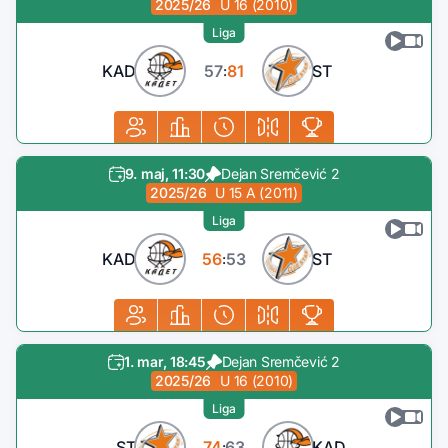
2025/26
U 16 (2010)
Liga
KAD
57
81
ST
:
9. maj, 11:30
Dejan Sremčević 2
2025/26
U 15 A (2011)
Liga
KAD
56
53
ST
:
1. mar, 18:45
Dejan Sremčević 2
2025/26
U 16 (2010)
Liga
ST
74
63
KAD
: