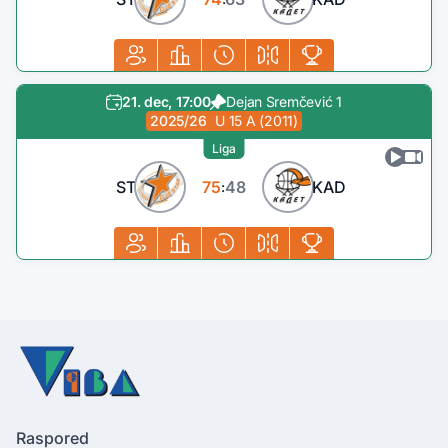
21. dec, 17:00
Dejan Sremčević 1
2025/26
U 15 A (2011)
Liga
ST
75
48
KAD
:
Raspored