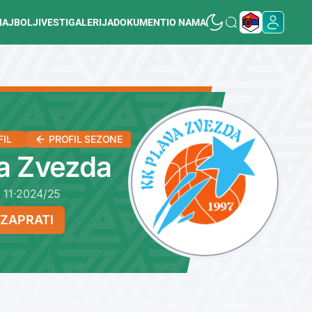
NAJBOLJI
VESTI
GALERIJA
DOKUMENTI
O NAMA
FIL
PROFIL SEZONE
a Zvezda
 11
·
2024/25
ZAPRATI