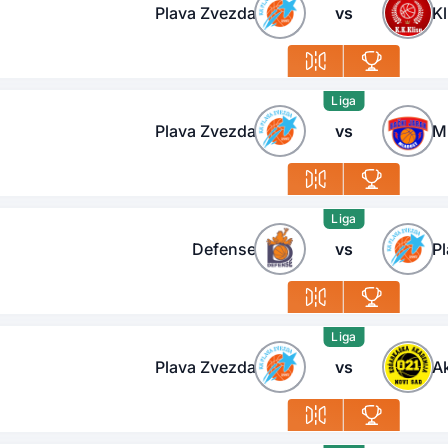
Plava Zvezda
vs
Kl
Liga
Plava Zvezda
vs
M
Liga
Defense
vs
P
Liga
Plava Zvezda
vs
A