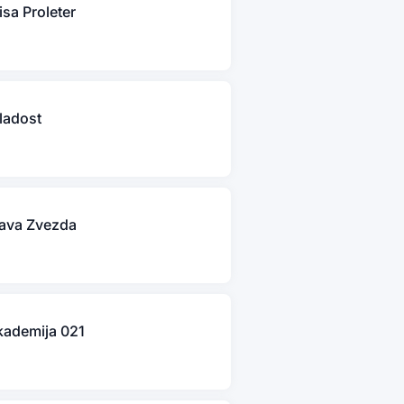
isa Proleter
ladost
lava Zvezda
kademija 021