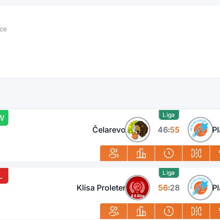
ce
Liga
W
Čelarevo
46
55
P
:
Liga
L
Klisa Proleter
56
28
P
: