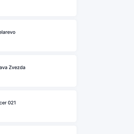
elarevo
lava Zvezda
cer 021