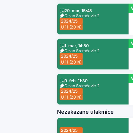
29. mar, 15:45
Dejan Sremčević 2
2024/25
U 11 (2014)
1. mar, 14:50
Dejan Sremčević 2
2024/25
U 11 (2014)
9. feb, 11:30
Dejan Sremčević 2
2024/25
U 11 (2014)
Nezakazane utakmice
2024/25