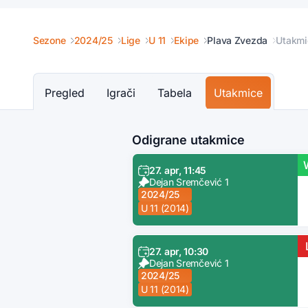
Sezone
2024/25
Lige
U 11
Ekipe
Plava Zvezda
Utakmi
Pregled
Igrači
Tabela
Utakmice
Odigrane utakmice
27. apr, 11:45
Dejan Sremčević 1
2024/25
U 11 (2014)
27. apr, 10:30
Dejan Sremčević 1
2024/25
U 11 (2014)