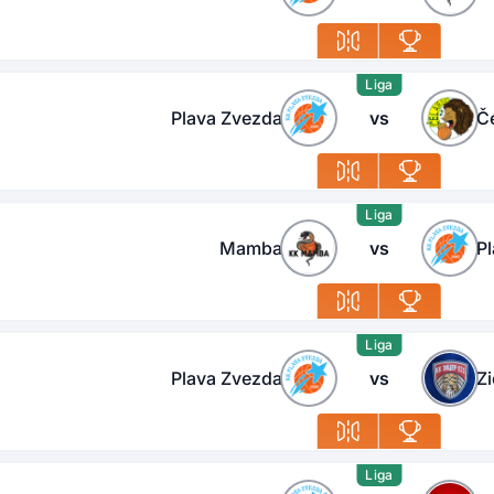
Liga
Plava Zvezda
vs
Č
Liga
Mamba
vs
P
Liga
Plava Zvezda
vs
Zi
Liga