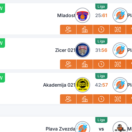
Liga
W
Mladost
25
61
P
:
Liga
W
Zicer 021
31
56
P
:
Liga
W
Akademija 021
42
57
P
:
Liga
Plava Zvezda
vs
M