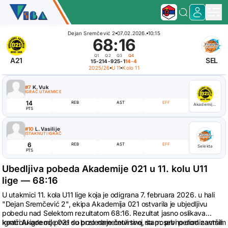
Dejan Sremčević 2
07.02.2026.
10:15
68
:
16
Q1
Q2
Q3
Q4
A21
SEL
15-2
14-9
25-1
14-4
2025/26
U 11
Kolo 11
#7
K. Vuk
IGRAČ UTAKMICE
14
REB
AST
EFF
Akademija 021
PTS
#10
L. Vasilije
ISTAKNUTI IGRAČ
6
REB
AST
EFF
Selekta
PTS
Ubedljiva pobeda Akademije 021 u 11. kolu U11
lige — 68:16
U utakmici 11. kola U11 lige koja je odigrana 7. februara 2026. u hali
"Dejan Sremčević 2", ekipa Akademija 021 ostvarila je ubjedljivu
pobedu nad Selektom rezultatom 68:16. Rezultat jasno oslikava
kontrolu igre od prve do poslednje četvrtine, sa posebno dominantnim
Igrači Akademije 021 su brzo nametnuli svoj ritam: prvi period završili