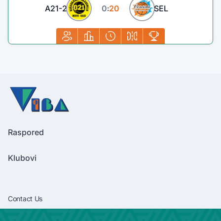
A21-2
0
20
SEL
:
Raspored
Klubovi
Contact Us
vibaliga06@gmail.com