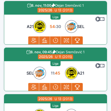
8. nov, 11:00
Dejan Sremčević 1
2025/26
U 13 (2013)
Liga
A21
54
30
SEL
:
8. nov, 09:45
Dejan Sremčević 1
2025/26
U 11 (2015)
Liga
SEL
11
45
A21
:
2025/26
U 13 (2013)
Liga