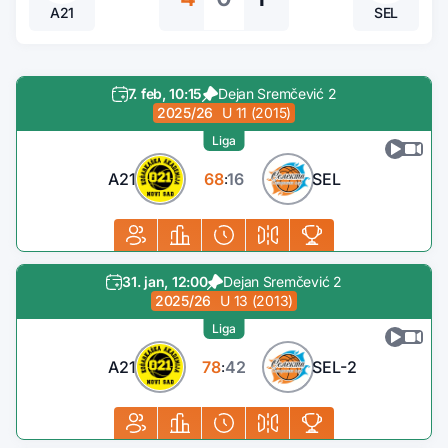
A21
SEL
7. feb, 10:15
Dejan Sremčević 2
2025/26
U 11 (2015)
Liga
A21
68
16
SEL
:
31. jan, 12:00
Dejan Sremčević 2
2025/26
U 13 (2013)
Liga
A21
78
42
SEL-2
: