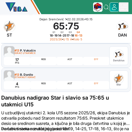
Dejan Sremčević 1
22.02.2026.
10:15
65
:
75
Q1
Q2
Q3
Q4
ST
DAN
18-19
14-25
17-18
16-13
2025/26
U 15 A
Kolo 5
#13
P. Vukašin
IGRAČ UTAKMICE
17
REB
AST
EFF
Danubius
PTS
#13
B. Danilo
ISTAKNUTI IGRAČ
4
REB
AST
EFF
Star
PTS
Danubius nadigrao Star i slavio sa 75:65 u
utakmici U15
U uzbudljivoj utakmici 2. kola U15 sezone 2025/26, ekipa Danubius je
ostvarila pobedu nad Starom rezultatom 75:65. Preokret utakmice
desio se sredinom susreta, a ključna je bila druga četvrtina u kojoj je
Danubius stekao značajniju prednost.
Po četvrtinama rezultat je glasio: 18–19, 14–25, 17–18, 16–13, što je na