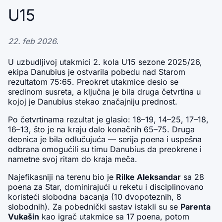
U15
22. feb 2026.
U uzbudljivoj utakmici 2. kola U15 sezone 2025/26, 
ekipa Danubius je ostvarila pobedu nad Starom 
rezultatom 75:65. Preokret utakmice desio se 
sredinom susreta, a ključna je bila druga četvrtina u 
kojoj je Danubius stekao značajniju prednost.
Po četvrtinama rezultat je glasio: 18–19, 14–25, 17–18, 
16–13, što je na kraju dalo konačnih 65–75. Druga 
deonica je bila odlučujuća — serija poena i uspešna 
odbrana omogućili su timu Danubius da preokrene i 
nametne svoj ritam do kraja meča.
Najefikasniji na terenu bio je 
Rilke Aleksandar
 sa 28 
poena za Star, dominirajući u reketu i disciplinovano 
koristeći slobodna bacanja (10 dvopoteznih, 8 
slobodnih). Za pobednički sastav istakli su se 
Parenta 
Vukašin
 kao igrač utakmice sa 17 poena, potom 