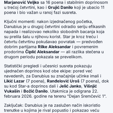
Marjanović Veljko
 sa 16 poena i stabilnim doprinosom 
u trećoj četvrtini, kao i 
Grujić Danilo
 koji je ubacio 11 
poena i bio važan u ranoj fazi susreta.
Ključni momenti: nakon izjednačenog početka, 
Danubius je u drugoj četvrtini odradio seriju efikasnih 
napada i realizovao nekoliko slobodnih bacanja koja 
su prelila šalu u njihovu korist. Star je kroz treću i 
četvrtu četvrtinu pokušavao povratak — predvođen 
dobrim partijama 
Rilke Aleksandar
 i povremenim 
prodorima 
Čiplić Aleksandar
 — ali razlika stečena u 
drugom periodu pokazala se prevelikom.
Statistički pregledi i učesnici susreta pokazuju 
ujednačen doprinos kod obe ekipe: pored već 
navedenih, za Danubius su značajnije učinke imali i 
Likić Lazar
 (7 poena), 
Ranđelović Uroš
 (7 poena), dok 
su kod Star-a doprinos dali i 
Jelić Janko
, 
Višnjić 
Vukašin
 i 
Božić Danilo
. Utakmica je odigrana 22. 
februara 2026. godine na terenu "Dejan Sremčević 1".
Zaključak: Danubius je na zaslužen način iskoristio 
trenutke u kojima je rival popustio i pokazao veću 