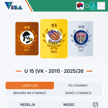
#1
#2
#3
SKY
ZIC
MIX
U 15 (VK - 2011) · 2025/26
LIDERI LIGE
PO UTAKMICI
REKORDI NA UTAKMICI
IGRAČI UTAKMICE
NEDELJA
MESEC