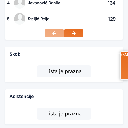
134
4.
Jovanović Danilo
129
5.
Steljić Relja
Skok
UTAKM
Lista je prazna
Asistencije
Lista je prazna