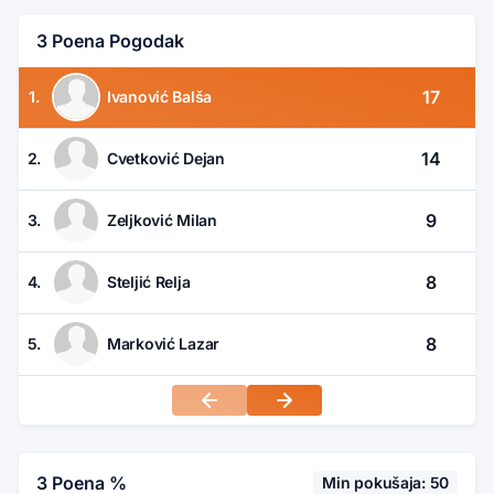
3 Poena Pogodak
17
1.
Ivanović Balša
14
2.
Cvetković Dejan
9
3.
Zeljković Milan
8
4.
Steljić Relja
8
5.
Marković Lazar
3 Poena %
Min pokušaja: 50