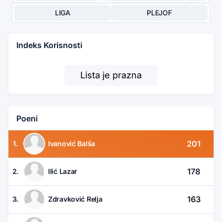
LIGA
PLEJOF
Indeks Korisnosti
Lista je prazna
Poeni
201
1.
Ivanović Balša
178
2.
Ilić Lazar
163
3.
Zdravković Relja